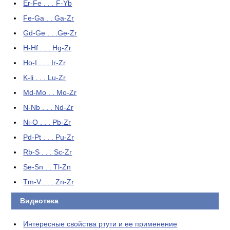
Er-Fe . . . F-Yb
Fe-Ga . . Ga-Zr
Gd-Ge . . .Ge-Zr
H-Hf . . . Hg-Zr
Ho-I . . . Ir-Zr
K-li . . . Lu-Zr
Md-Mo . . Mo-Zr
N-Nb . . . Nd-Zr
Ni-O . . . Pb-Zr
Pd-Pt . . . Pu-Zr
Rb-S . . . Sc-Zr
Se-Sn . . Tl-Zn
Tm-V . . . Zn-Zr
Видеотека
Интересные свойства ртути и ее применение