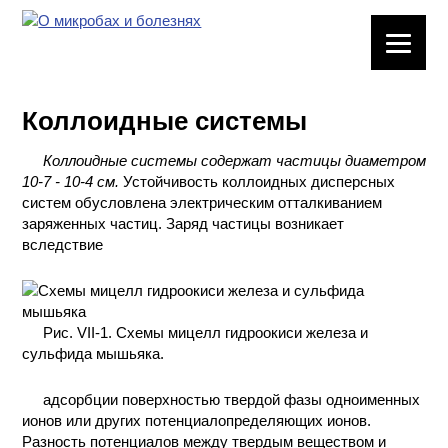
ЛАБОРАТОРНОЕ
ОБОРУДОВАНИЕ
Коллоидные системы
ХИМИЧЕСКАЯ
ПОСУДА
Коллоидные системы содержат частицы диаметром
10-7 - 10-4 см.
Устойчивость коллоидных дисперсных
ВРЕДНЫЕ
систем обусловлена электрическим отталкиванием
ФАКТОРЫ
заряженных частиц. Заряд частицы возникает
вследствие
МЕТОДЫ
ПРАКТИЧЕСКОЙ
ХИМИИ
Рис. VII-1. Схемы мицелл гидроокиси железа и
сульфида мышьяка.
ХИМИЯ НА
ПРОИЗВОДСТВЕ
адсорбции поверхностью твердой фазы одноименных
И ХИМИЧЕСКАЯ
ионов или других потенциалопределяющих ионов.
ТЕХНОЛОГИЯ
Разность потенциалов между твердым веществом и