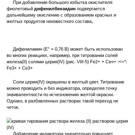
При добавлении большого избытка окислителя
КОНТАКТЫ
фиолетовый
дифенилбензидин
подвергается
дальнейшему окислению с образованием красных и
желтых продуктов неизвестного состава,
Дифениламин (Е° = 0,76 В) может быть использован
во многих реакциях, например, при титровании солей
железа(II) солями церия(IV) (рис. VIII-5) Fe2+ + Се«+ :<=*:
Fe3+ + Се3+
Соли церия(IV) окрашены в желтый цвет. Титрование
можно проводить и без индикатора, определяя точку
эквивалентности по исчезновению желтой окраски.
Однако, в разбавленных растворах такой переход не
четок.
Добавление индикатора значительно повышает