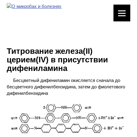
ЛАБОРАТОРНОЕ
ОБОРУДОВАНИЕ
ХИМИЧЕСКАЯ
ПОСУДА
Титрование железа(II)
церием(IV) в присутствии
ВРЕДНЫЕ
дифениламина
ФАКТОРЫ
Бесцветный дифениламин окисляется сначала до
МЕТОДЫ
бесцветного дифенилбензидина, затем до фиолетового
ПРАКТИЧЕСКОЙ
дифенилбензидина
ХИМИИ
ХИМИЯ НА
ПРОИЗВОДСТВЕ
И ХИМИЧЕСКАЯ
ТЕХНОЛОГИЯ