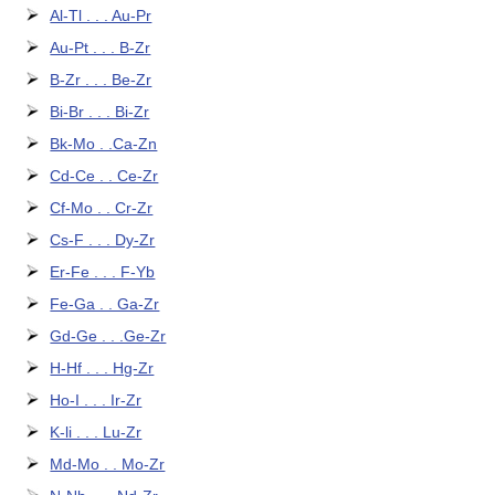
Al-Tl . . . Au-Pr
Au-Pt . . . B-Zr
B-Zr . . . Be-Zr
Bi-Br . . . Bi-Zr
Bk-Mo . .Ca-Zn
Cd-Ce . . Ce-Zr
Cf-Mo . . Cr-Zr
Cs-F . . . Dy-Zr
Er-Fe . . . F-Yb
Fe-Ga . . Ga-Zr
Gd-Ge . . .Ge-Zr
H-Hf . . . Hg-Zr
Ho-I . . . Ir-Zr
K-li . . . Lu-Zr
Md-Mo . . Mo-Zr