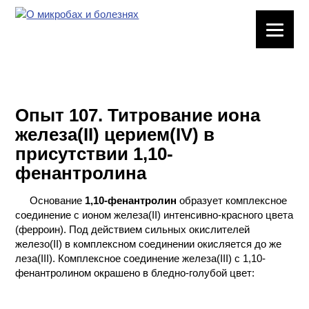
ЛАБОРАТОРНОЕ
ОБОРУДОВАНИЕ
ХИМИЧЕСКАЯ
ПОСУДА
Опыт 107. Титрование иона
железа(II) церием(IV) в
ВРЕДНЫЕ
присутствии 1,10-
ФАКТОРЫ
фенантролина
МЕТОДЫ
Основание
1,10-фенантролин
образует комплексное
ПРАКТИЧЕСКОЙ
соединение с ионом железа(II) интенсивно-красного цвета
ХИМИИ
(ферроин). Под действием сильных окислителей
железо(II) в комплексном соединении окисляется до же
ХИМИЯ НА
леза(III). Комплексное соединение железа(III) с 1,10-
ПРОИЗВОДСТВЕ
фенантролином окрашено в бледно-голубой цвет:
И ХИМИЧЕСКАЯ
ТЕХНОЛОГИЯ