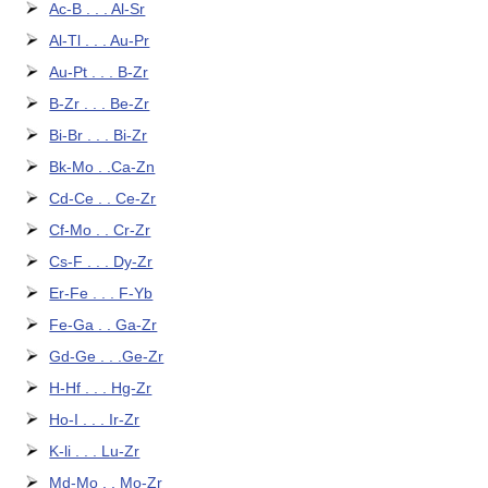
Ac-B . . . Al-Sr
Al-Tl . . . Au-Pr
Au-Pt . . . B-Zr
B-Zr . . . Be-Zr
Bi-Br . . . Bi-Zr
Bk-Mo . .Ca-Zn
Cd-Ce . . Ce-Zr
Cf-Mo . . Cr-Zr
Cs-F . . . Dy-Zr
Er-Fe . . . F-Yb
Fe-Ga . . Ga-Zr
Gd-Ge . . .Ge-Zr
H-Hf . . . Hg-Zr
Ho-I . . . Ir-Zr
K-li . . . Lu-Zr
Md-Mo . . Mo-Zr