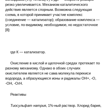
резко увеличивается. Механизм каталитического
КОНТАКТЫ
действия является спорным. Возможна следующая
схема, в которой принимает участие комплекс
(соединение — катализатор); образование комплекса —
условие, по-видимому, необходимое, но недостаточное
[8]:
где К — катализатор.
Окисление в кислой и щелочной средах протекает по
разному механизму. Однако в обоих случаях
окислителем является не сама молекула перекиси
водорода, а образующиеся ионы и радикалы ОН+, -О,
-ОН, -ОгН.
Реактивы
Тиосульфат натрия
, 1%-ный раствор. Хлорид бария,