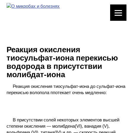
ЛАБОРАТОРНОЕ
ОБОРУДОВАНИЕ
ХИМИЧЕСКАЯ
ПОСУДА
Реакция окисления
тиосульфат-иона перекисью
ВРЕДНЫЕ
водорода в присутствии
ФАКТОРЫ
молибдат-иона
МЕТОДЫ
Реакция окисления тиосульфат-иона до сульфат-иона
ПРАКТИЧЕСКОЙ
перекисью волопола ппотекает очень медленно:
ХИМИИ
ХИМИЯ НА
ПРОИЗВОДСТВЕ
И ХИМИЧЕСКАЯ
В присутствии солей некоторых элементов высшей
ТЕХНОЛОГИЯ
степени окисления — молибдена(VI), ванадия (V),
вольфрама (VI), титана(IV) и др. — скорость реакций