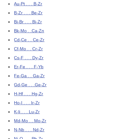
Au-Pt . . . B-Zr
B-Zr . . . Be-Zr
Bi-Br . . . Bi-Zr
Bk-Mo . .Ca-Zn
Cd-Ce . . Ce-Zr
Cf-Mo . . Cr-Zr
Cs-F . . . Dy-Zr
Er-Fe . . . F-Yb
Fe-Ga . . Ga-Zr
Gd-Ge . . .Ge-Zr
H-Hf . . . Hg-Zr
Ho-I . . . Ir-Zr
K-li . . . Lu-Zr
Md-Mo . . Mo-Zr
N-Nb . . . Nd-Zr
Ni-O . . . Pb-Zr