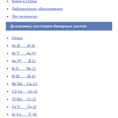
Книги и статьи
Лабораторное оборудование
Это интересно
Диаграммы состояния бинарных систем
Обзор
Ac-B . . . Al-Sr
Al-Tl . . . Au-Pr
Au-Pt . . . B-Zr
B-Zr . . . Be-Zr
Bi-Br . . . Bi-Zr
Bk-Mo . .Ca-Zn
Cd-Ce . . Ce-Zr
Cf-Mo . . Cr-Zr
Cs-F . . . Dy-Zr
Er-Fe . . . F-Yb