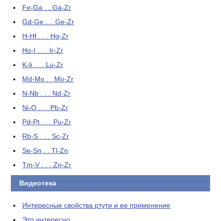
Fe-Ga . . Ga-Zr
Gd-Ge . . .Ge-Zr
H-Hf . . . Hg-Zr
Ho-I . . . Ir-Zr
K-li . . . Lu-Zr
Md-Mo . . Mo-Zr
N-Nb . . . Nd-Zr
Ni-O . . . Pb-Zr
Pd-Pt . . . Pu-Zr
Rb-S . . . Sc-Zr
Se-Sn . . Tl-Zn
Tm-V . . . Zn-Zr
Видеотека
Интересные свойства ртути и ее применение
Это интересно