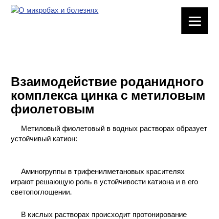
ЛАБОРАТОРНОЕ
ОБОРУДОВАНИЕ
ХИМИЧЕСКАЯ
ПОСУДА
Взаимодействие роданидного
комплекса цинка с метиловым
ВРЕДНЫЕ
фиолетовым
ФАКТОРЫ
Метиловый фиолетовый в водных растворах образует
МЕТОДЫ
устойчивый катион:
ПРАКТИЧЕСКОЙ
ХИМИИ
Аминогруппы в трифенилметановых красителях
ХИМИЯ НА
играют решающую роль в устойчивости катиона и в его
ПРОИЗВОДСТВЕ
светопоглощении.
И ХИМИЧЕСКАЯ
ТЕХНОЛОГИЯ
В кислых растворах происходит протонирование