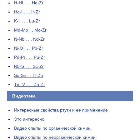
H-Hf . . . Hg-Zr
Ho-I . . . Ir-Zr
K-li . . . Lu-Zr
Md-Mo . . Mo-Zr
N-Nb . . . Nd-Zr
Ni-O . . . Pb-Zr
Pd-Pt . . . Pu-Zr
Rb-S . . . Sc-Zr
Se-Sn . . Tl-Zn
Tm-V . . . Zn-Zr
Видеотека
Интересные свойства ртути и ее применение
Это интересно
Видео опыты по органической химии
Видео опыты по неорганической химии