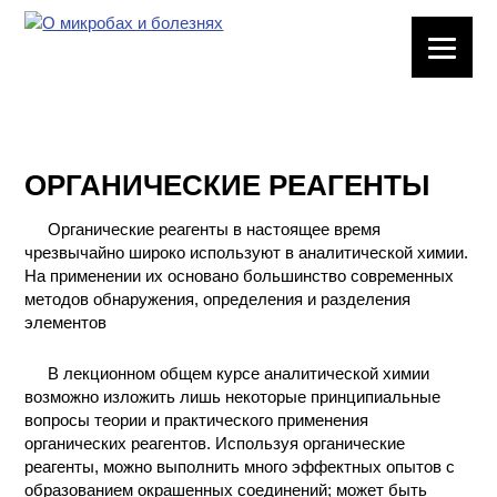
ЛАБОРАТОРНОЕ
ОБОРУДОВАНИЕ
ХИМИЧЕСКАЯ
ПОСУДА
ОРГАНИЧЕСКИЕ РЕАГЕНТЫ
ВРЕДНЫЕ
Органические реагенты в настоящее время
ФАКТОРЫ
чрезвычайно широко используют в аналитической химии.
На применении их основано большинство современных
методов обнаружения, определения и разделения
МЕТОДЫ
элементов
ПРАКТИЧЕСКОЙ
ХИМИИ
В лекционном общем курсе аналитической химии
возможно изложить лишь некоторые принципиальные
ХИМИЯ НА
вопросы теории и практического применения
ПРОИЗВОДСТВЕ
органических реагентов. Используя органические
И ХИМИЧЕСКАЯ
реагенты, можно выполнить много эффектных опытов с
ТЕХНОЛОГИЯ
образованием окрашенных соединений; может быть