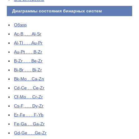
Диаграммы состояния бинарных систем
Обзор
Ac-B . . . Al-Sr
Al-Tl . . . Au-Pr
Au-Pt . . . B-Zr
B-Zr . . . Be-Zr
Bi-Br . . . Bi-Zr
Bk-Mo . .Ca-Zn
Cd-Ce . . Ce-Zr
Cf-Mo . . Cr-Zr
Cs-F . . . Dy-Zr
Er-Fe . . . F-Yb
Fe-Ga . . Ga-Zr
Gd-Ge . . .Ge-Zr