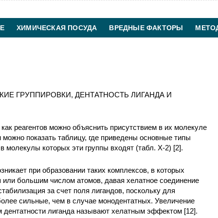
Е
ХИМИЧЕСКАЯ ПОСУДА
ВРЕДНЫЕ ФАКТОРЫ
МЕТО
ХИМИЧЕСКАЯ ТЕХНОЛОГИЯ
КОНТАКТЫ
ИЕ ГРУППИРОВКИ, ДЕНТАТНОСТЬ ЛИГАНДА И
 как реагентов можно объяснить присутствием в их молекуле
 можно показать таблицу, где приведены основные типы
в молекулы которых эти группы входят (табл. Х-2) [2].
никает при образовании таких комплексов, в которых
я или большим числом атомов, давая хелатное соединение
 стабилизация за счет поля лигандов, поскольку для
более сильные, чем в случае монодентатных. Увеличение
м дентатности лиганда называют хелатным эффектом [12].