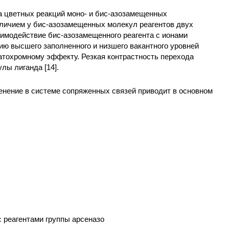
а цветных реакций моно- и бис-азозамещенных
личием у бис-азозамещенных молекул реагентов двух
аимодействие бис-азозамещенного реагента с ионами
ию высшего заполненного и низшего вакантного уровней
батохромному эффекту. Резкая контрастность перехода
лы лиганда [14].
енение в системе сопряженных связей приводит в основном
с реагентами группы арсеназо