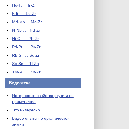
Ho-I . . . Ir-Zr
K-li . . . Lu-Zr
Md-Mo . . Mo-Zr
N-Nb . . . Nd-Zr
Ni-O . . . Pb-Zr
Pd-Pt . . . Pu-Zr
Rb-S . . . Sc-Zr
Se-Sn . . Tl-Zn
Tm-V . . . Zn-Zr
Видеотека
Интересные свойства ртути и ее
применение
Это интересно
Видео опыты по органической
химии