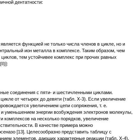
ичной дентатности:
является функцией не только числа членов в цикле, но и
нтральный ион металла в комплексе. Таким образом, чем
циклов, тем устойчивее комплекс при прочих равных
I)]:
ные соединения с пяти- и шестичленными циклами.
цикле от четырех до девяти (табл. Х-3). Если увеличение
ровождается увеличением цепи сопряжения, т. е.
 и уменьшением энергии возбуждения электронов молекулы,
и комплексов на несколько порядков, увеличение
вствительности. В качестве примера можно
сеназо [13]. Целесообразно представить таблицу с
нием элементов, дающих характерные реакции (табл. Х-4).