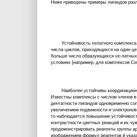
Ниже приведены примеры лигандов разл
Устойчивость хелатного комплекса 
числа циклов, приходящихся на один це
больше число образующихся хе-латных 
условиях [например, для комплексов Си(I
Наиболее устойчивы координацион
Известны комплексы с числом членов в 
дентатности лигандов одновременно соп
увеличением подвижности я-электронов
то наблюдается повышение устойчивост
контрастности цветных реакций и их чу
продемонстрировать реагенты группы ар
изображением формул реагентов й указа