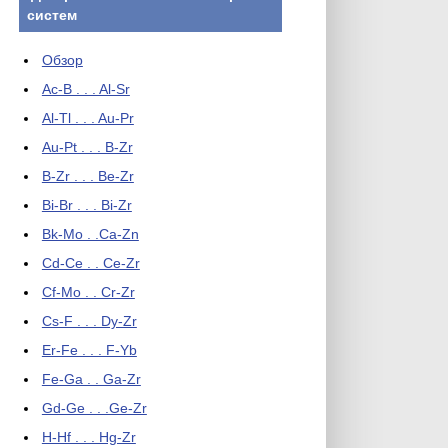
систем
Обзор
Ac-B . . . Al-Sr
Al-Tl . . . Au-Pr
Au-Pt . . . B-Zr
B-Zr . . . Be-Zr
Bi-Br . . . Bi-Zr
Bk-Mo . .Ca-Zn
Cd-Ce . . Ce-Zr
Cf-Mo . . Cr-Zr
Cs-F . . . Dy-Zr
Er-Fe . . . F-Yb
Fe-Ga . . Ga-Zr
Gd-Ge . . .Ge-Zr
H-Hf . . . Hg-Zr