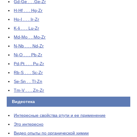
Gd-Ge . . .Ge-Zr
H-Hf . . . Hg-Zr
Ho-I . . . Ir-Zr
K-li . . . Lu-Zr
Md-Mo . . Mo-Zr
N-Nb . . . Nd-Zr
Ni-O . . . Pb-Zr
Pd-Pt . . . Pu-Zr
Rb-S . . . Sc-Zr
Se-Sn . . Tl-Zn
Tm-V . . . Zn-Zr
Видеотека
Интересные свойства ртути и ее применение
Это интересно
Видео опыты по органической химии