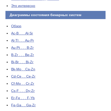
Это интересно
Диаграммы состояния бинарных систем
Обзор
Ac-B . . . Al-Sr
Al-Tl . . . Au-Pr
Au-Pt . . . B-Zr
B-Zr . . . Be-Zr
Bi-Br . . . Bi-Zr
Bk-Mo . .Ca-Zn
Cd-Ce . . Ce-Zr
Cf-Mo . . Cr-Zr
Cs-F . . . Dy-Zr
Er-Fe . . . F-Yb
Fe-Ga . . Ga-Zr