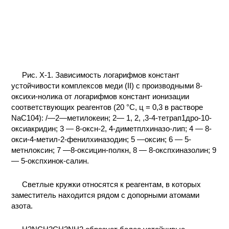
КОНТАКТЫ
Рис. Х-1. Зависимость логарифмов констант
устойчивости комплексов меди (II) с производными 8-
оксихи-нолика от логарифмов констант ионизации
соответствующих реагентов (20 °С, ц = 0,3 в растворе
NaC104): /—2—метилокеин; 2— 1, 2, ,3-4-тетрап1дро-10-
оксиакридин; 3 — 8-оксн-2, 4-диметплхиназо-лип; 4 — 8-
окси-4-метил-2-фенилхиназодин; 5 —оксин; 6 — 5-
метнлоксин; 7 —8-оксицин-полкн, 8 — 8-окспхиназолин; 9
— 5-окспхинок-салин.
Светлые кружки относятся к реагентам, в которых
заместитель находится рядом с допорными атомами
азота.