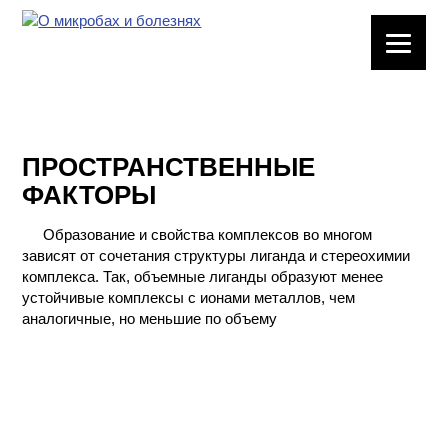
ЛАБОРАТОРНОЕ
ОБОРУДОВАНИЕ
ХИМИЧЕСКАЯ
ПОСУДА
ПРОСТРАНСТВЕННЫЕ
ФАКТОРЫ
ВРЕДНЫЕ
ФАКТОРЫ
Образование и свойства комплексов во многом
зависят от сочетания структуры лиганда и стереохимии
МЕТОДЫ
комплекса. Так, объемные лиганды образуют менее
ПРАКТИЧЕСКОЙ
устойчивые комплексы с ионами металлов, чем
ХИМИИ
аналогичные, но меньшие по объему
ХИМИЯ НА
ПРОИЗВОДСТВЕ
И ХИМИЧЕСКАЯ
ТЕХНОЛОГИЯ