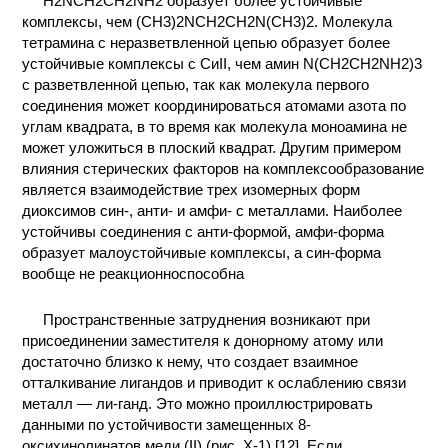
H2NCH2CH2NH2 образует более устойчивые
комплексы, чем (CH3)2NCH2CH2N(CH3)2. Молекула
тетрамина с неразветвленной цепью образует более
устойчивые комплексы с СиII, чем амин N(CH2CH2NH2)3
с разветвленной цепью, так как молекула первого
соединения может координироваться атомами азота по
углам квадрата, в то время как молекула моноамина не
может уложиться в плоский квадрат. Другим примером
влияния стерических факторов на комплексообразование
является взаимодействие трех изомерных форм
диоксимов син-, анти- и амфи- с металлами. Наиболее
устойчивы соединения с анти-формой, амфи-форма
образует малоустойчивые комплексы, а син-форма
вообще не реакционноспособна
Пространственные затруднения возникают при
присоединении заместителя к донорному атому или
достаточно близко к нему, что создает взаимное
отталкивание лигандов и приводит к ослаблению связи
металл — ли-ганд. Это можно проиллюстрировать
данными по устойчивости замещенных 8-
оксихинолинатов меди (II) (рис. Х-1) [12]. Если