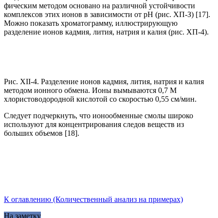
фическим методом основано на различной устойчивости
комплексов этих ионов в зависимости от рН (рис. ХП-З) [17].
Можно показать хроматограмму, иллюстрирующую
разделение ионов кадмия, лития, натрия и калия (рис. ХП-4).
Рис. XII-4. Разделение ионов кадмия, лития, натрия и калия
методом ионного обмена. Ионы вымываются 0,7 М
хлористоводородной кислотой со скоростью 0,55 см/мин.
Следует подчеркнуть, что ионообменные смолы широко
используют для концентрирования следов веществ из
больших объемов [18].
К оглавлению (Количественный анализ на примерах)
На заметку