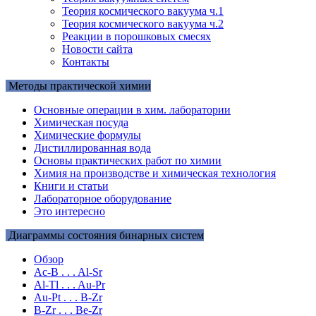
Теория космического вакуума ч.1
Теория космического вакуума ч.2
Реакции в порошковых смесях
Новости сайта
Контакты
Методы практической химии
Основные операции в хим. лаборатории
Химическая посуда
Химические формулы
Дистиллированная вода
Основы практических работ по химии
Химия на производстве и химическая технология
Книги и статьи
Лабораторное оборудование
Это интересно
Диаграммы состояния бинарных систем
Обзор
Ac-B . . . Al-Sr
Al-Tl . . . Au-Pr
Au-Pt . . . B-Zr
B-Zr . . . Be-Zr