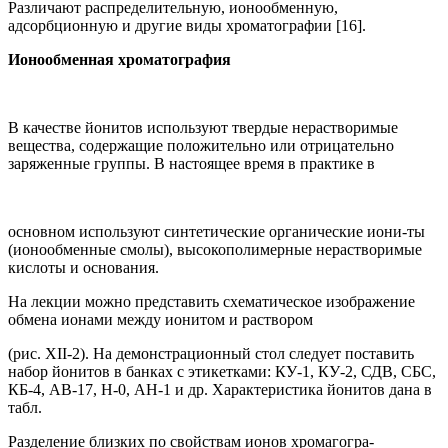
Различают распределительную, ионообменную,
адсорбционную и другие виды хроматографии [16].
Ионообменная хроматография
В качестве йонитов используют твердые нерастворимые
вещества, содержащие положительно или отрицательно
заряженные группы. В настоящее время в практике в
основном используют синтетические органические иони-ты
(ионообменные смолы), высокополимерные нерастворимые
кислоты и основания.
На лекции можно представить схематическое изображение
обмена ионами между ионитом и раствором
(рис. XII-2). На демонстрационный стол следует поставить
набор йонитов в банках с этикетками: КУ-1, КУ-2, СДВ, СБС,
КБ-4, АВ-17, Н-0, АН-1 и др. Характеристика йонитов дана в
табл.
Разделение близких по свойствам ионов хромагогра-