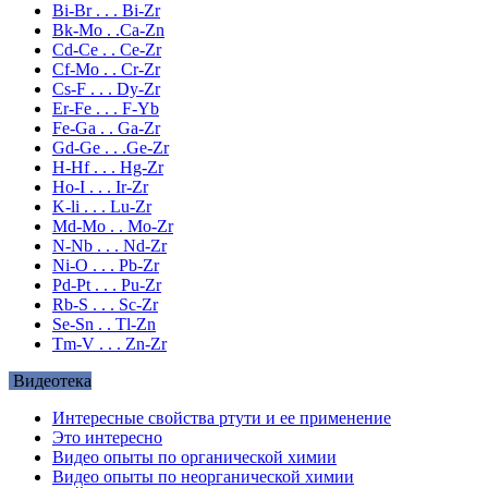
Bi-Br . . . Bi-Zr
Bk-Mo . .Ca-Zn
Cd-Ce . . Ce-Zr
Cf-Mo . . Cr-Zr
Cs-F . . . Dy-Zr
Er-Fe . . . F-Yb
Fe-Ga . . Ga-Zr
Gd-Ge . . .Ge-Zr
H-Hf . . . Hg-Zr
Ho-I . . . Ir-Zr
K-li . . . Lu-Zr
Md-Mo . . Mo-Zr
N-Nb . . . Nd-Zr
Ni-O . . . Pb-Zr
Pd-Pt . . . Pu-Zr
Rb-S . . . Sc-Zr
Se-Sn . . Tl-Zn
Tm-V . . . Zn-Zr
Видеотека
Интересные свойства ртути и ее применение
Это интересно
Видео опыты по органической химии
Видео опыты по неорганической химии