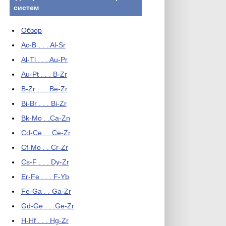
систем
Обзор
Ac-B . . . Al-Sr
Al-Tl . . . Au-Pr
Au-Pt . . . B-Zr
B-Zr . . . Be-Zr
Bi-Br . . . Bi-Zr
Bk-Mo . .Ca-Zn
Cd-Ce . . Ce-Zr
Cf-Mo . . Cr-Zr
Cs-F . . . Dy-Zr
Er-Fe . . . F-Yb
Fe-Ga . . Ga-Zr
Gd-Ge . . .Ge-Zr
H-Hf . . . Hg-Zr