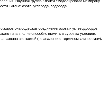
давления. Научная группа Клэнси смоделировала мембрану
сти Титана: азота, углерода, водорода.
то жиров она содержит соединения азота и углеводородов.
акого типа вполне способно выжить в суровых условиях
 названа азотсомой (по аналогии с термином «липосома»).