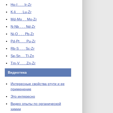
Ho-I . . . Ir-Zr
K-li . . . Lu-Zr
Md-Mo . . Mo-Zr
N-Nb . . . Nd-Zr
Ni-O . . . Pb-Zr
Pd-Pt . . . Pu-Zr
Rb-S . . . Sc-Zr
Se-Sn . . Tl-Zn
Tm-V . . . Zn-Zr
Видеотека
Интересные свойства ртути и ее
применение
Это интересно
Видео опыты по органической
химии