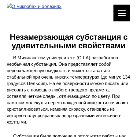
ЛАБОРАТОРНОЕ
ОБОРУДОВАНИЕ
Незамерзающая субстанция с
ХИМИЧЕСКАЯ
удивительными свойствами
ПОСУДА
В Мичиганском университете (США) разработана
ВРЕДНЫЕ
необычная субстанция. Она представляет собой
ФАКТОРЫ
переохлажденную жидкость и может оставаться
стабильной при очень низких температурах (до минус 134
МЕТОДЫ
градусов Цельсия). На ее поверхности можно писать или
ПРАКТИЧЕСКОЙ
рисовать с помощью любого твердого предмета,
ХИМИИ
оставляя четкие следы, отличающиеся по цвету. При
нажатии молекулы переохлажденной жидкости начинают
кристаллизоваться, изменяя окраску, становясь из
ХИМИЯ НА
янтарно-полупрозрачных непрозрачными интенсивно-
ПРОИЗВОДСТВЕ
желтыми.
И ХИМИЧЕСКАЯ
ТЕХНОЛОГИЯ
Субстанция была получена в результате работы над