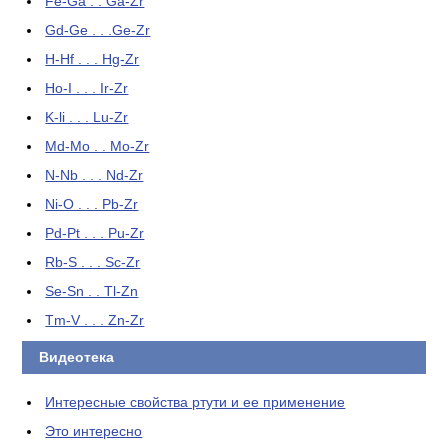
Fe-Ga . . Ga-Zr
Gd-Ge . . .Ge-Zr
H-Hf . . . Hg-Zr
Ho-I . . . Ir-Zr
K-li . . . Lu-Zr
Md-Mo . . Mo-Zr
N-Nb . . . Nd-Zr
Ni-O . . . Pb-Zr
Pd-Pt . . . Pu-Zr
Rb-S . . . Sc-Zr
Se-Sn . . Tl-Zn
Tm-V . . . Zn-Zr
Видеотека
Интересные свойства ртути и ее применение
Это интересно