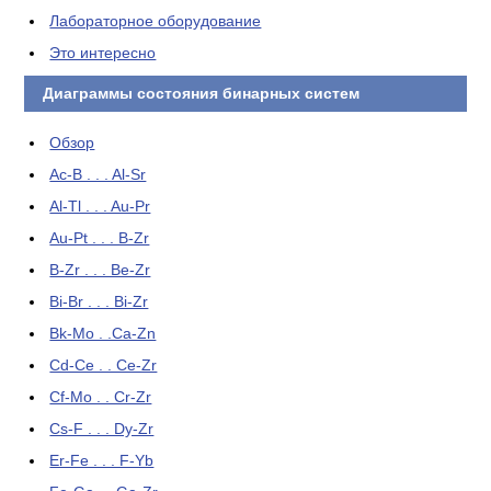
Лабораторное оборудование
Это интересно
Диаграммы состояния бинарных систем
Обзор
Ac-B . . . Al-Sr
Al-Tl . . . Au-Pr
Au-Pt . . . B-Zr
B-Zr . . . Be-Zr
Bi-Br . . . Bi-Zr
Bk-Mo . .Ca-Zn
Cd-Ce . . Ce-Zr
Cf-Mo . . Cr-Zr
Cs-F . . . Dy-Zr
Er-Fe . . . F-Yb