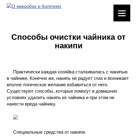
ЛАБОРАТОРНОЕ
ОБОРУДОВАНИЕ
Способы очистки чайника от
ХИМИЧЕСКАЯ
накипи
ПОСУДА
ВРЕДНЫЕ
ФАКТОРЫ
Практически каждая хозяйка сталкивалась с накипью
в чайнике. Конечно же, накипь не радует глаз и возникает
МЕТОДЫ
вполне логическое желание избавиться от него.
ПРАКТИЧЕСКОЙ
Существуют способы, которые помогут в домашних
ХИМИИ
условиях удалить накипь из чайника и при этом не
нанести вреда чайнику.
ХИМИЯ НА
ПРОИЗВОДСТВЕ
И ХИМИЧЕСКАЯ
ТЕХНОЛОГИЯ
Специальные средства от накипи.