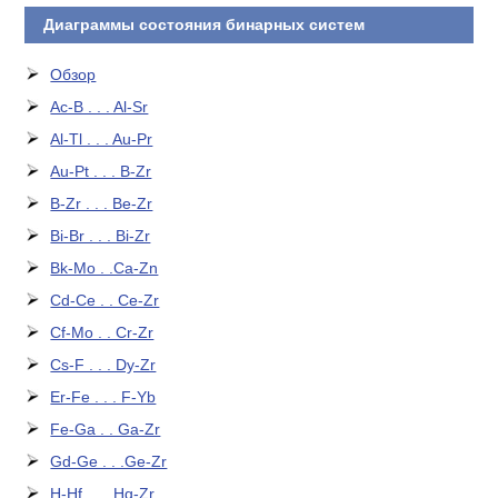
Диаграммы состояния бинарных систем
Обзор
Ac-B . . . Al-Sr
Al-Tl . . . Au-Pr
Au-Pt . . . B-Zr
B-Zr . . . Be-Zr
Bi-Br . . . Bi-Zr
Bk-Mo . .Ca-Zn
Cd-Ce . . Ce-Zr
Cf-Mo . . Cr-Zr
Cs-F . . . Dy-Zr
Er-Fe . . . F-Yb
Fe-Ga . . Ga-Zr
Gd-Ge . . .Ge-Zr
H-Hf . . . Hg-Zr