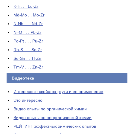
K-li . . . Lu-Zr
Md-Mo . . Mo-Zr
N-Nb . . . Nd-Zr
Ni-O . . . Pb-Zr
Pd-Pt . . . Pu-Zr
Rb-S . . . Sc-Zr
Se-Sn . . Tl-Zn
Tm-V . . . Zn-Zr
Видеотека
Интересные свойства ртути и ее применение
Это интересно
Видео опыты по органической химии
Видео опыты по неорганической химии
РЕЙТИНГ эффектных химических опытов