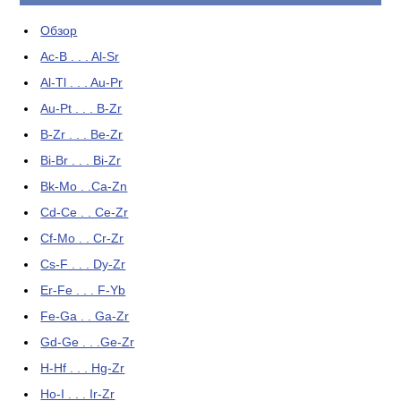
Обзор
Ac-B . . . Al-Sr
Al-Tl . . . Au-Pr
Au-Pt . . . B-Zr
B-Zr . . . Be-Zr
Bi-Br . . . Bi-Zr
Bk-Mo . .Ca-Zn
Cd-Ce . . Ce-Zr
Cf-Mo . . Cr-Zr
Cs-F . . . Dy-Zr
Er-Fe . . . F-Yb
Fe-Ga . . Ga-Zr
Gd-Ge . . .Ge-Zr
H-Hf . . . Hg-Zr
Ho-I . . . Ir-Zr