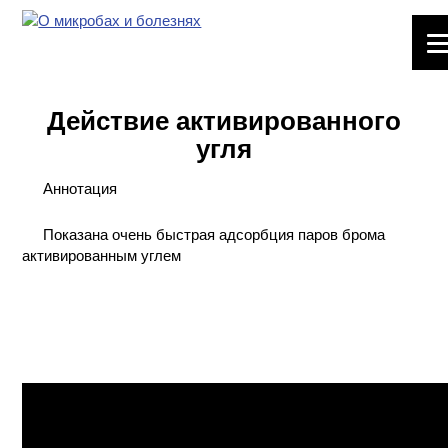
ЛАБОРАТОРНОЕ
ОБОРУДОВАНИЕ
Действие активированного
ХИМИЧЕСКАЯ
угля
ПОСУДА
Аннотация
ВРЕДНЫЕ
ФАКТОРЫ
Показана очень быстрая адсорбция паров брома
активированным углем
МЕТОДЫ
ПРАКТИЧЕСКОЙ
ХИМИИ
ХИМИЯ НА
ПРОИЗВОДСТВЕ
И ХИМИЧЕСКАЯ
ТЕХНОЛОГИЯ