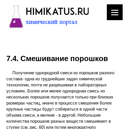
ЛАБОРАТОРНОЕ
ОБОРУДОВАНИЕ
7.4. Смешивание порошков
ХИМИЧЕСКАЯ
ПОСУДА
Получение однородной смеси из порошков разного
состава- одна из труднейших задач химической
ВРЕДНЫЕ
технологии, почти не разрешимая в лабораторных
ФАКТОРЫ
условиях. Более или менее однородная смесь из
нескольких порошков получается только при близких
МЕТОДЫ
размерах частиц, иначе в процессе смешения более
ПРАКТИЧЕСКОЙ
крупные частицы будут собираться в одной части
ХИМИИ
объема смеси, а мелкие - в другой. Небольшие
количества порошков разных веществ смешивают в
ступке (см. рис. 60) или путем многократного
ХИМИЯ НА