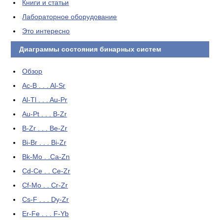
Книги и статьи
Лабораторное оборудование
Это интересно
Диаграммы состояния бинарных систем
Обзор
Ac-B . . . Al-Sr
Al-Tl . . . Au-Pr
Au-Pt . . . B-Zr
B-Zr . . . Be-Zr
Bi-Br . . . Bi-Zr
Bk-Mo . .Ca-Zn
Cd-Ce . . Ce-Zr
Cf-Mo . . Cr-Zr
Cs-F . . . Dy-Zr
Er-Fe . . . F-Yb