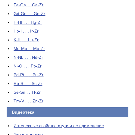
Fe-Ga . . Ga-Zr
Gd-Ge . . .Ge-Zr
H-Hf . . . Hg-Zr
Ho-I . . . Ir-Zr
K-li . . . Lu-Zr
Md-Mo . . Mo-Zr
N-Nb . . . Nd-Zr
Ni-O . . . Pb-Zr
Pd-Pt . . . Pu-Zr
Rb-S . . . Sc-Zr
Se-Sn . . Tl-Zn
Tm-V . . . Zn-Zr
Видеотека
Интересные свойства ртути и ее применение
Это интересно