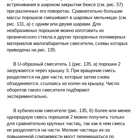
встряхивания в широком закрытом бюксе (см. рис. 57)
ПРОИЗВОДСТВЕ
при различных его поворотах. Сравнительно большие
И ХИМИЧЕСКАЯ
ТЕХНОЛОГИЯ
массы порошков смешивают в шаровых мельницах (см.
рис. 131, а) с одним или двумя шарами. Для
неабразивных порошков можно изготовить из
КОНТАКТЫ
органического стекла и других прозрачных полимерных
материалов малогабаритные смесители, схемы которых
приведены на рис. 135.
В U-образный смеситель 1 (рис. 135, а) порошки 2
загружаются через крышку 3. При вращении смесь
разделяется на две части, которые затем снова
объединяются, ссыпаясь из колен на крышку. Число
оборотов такого смесителя подбирают
экспериментально.
В кубическом смесителе (рис. 135, б) более или менее
однородную смесь порошков 2 можно получить только
для сравнительно крупных частиц, так как в нем смесь
не разделяется на части. Мелкие частицы из-за
повышенной слипаемости могут перемещаться по