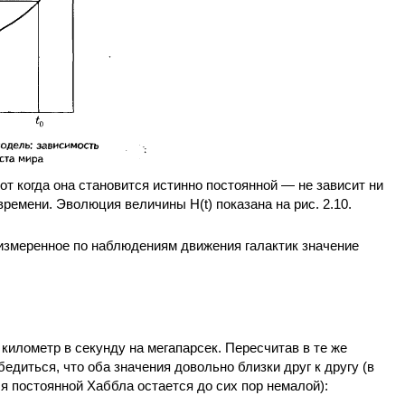
от когда она становится истинно постоянной — не зависит ни
времени. Эволюция величины H(t) показана на рис. 2.10.
измеренное по наблюдениям движения галактик значение
километр в секунду на мегапарсек. Пересчитав в те же
бедиться, что оба значения довольно близки друг к другу (в
я постоянной Хаббла остается до сих пор немалой):