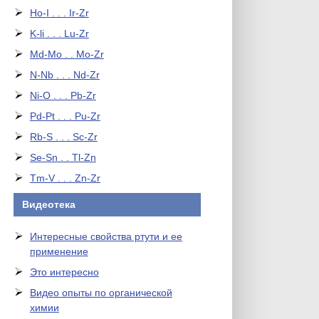
Ho-I . . . Ir-Zr
K-li . . . Lu-Zr
Md-Mo . . Mo-Zr
N-Nb . . . Nd-Zr
Ni-O . . . Pb-Zr
Pd-Pt . . . Pu-Zr
Rb-S . . . Sc-Zr
Se-Sn . . Tl-Zn
Tm-V . . . Zn-Zr
Видеотека
Интересные свойства ртути и ее
применение
Это интересно
Видео опыты по органической
химии