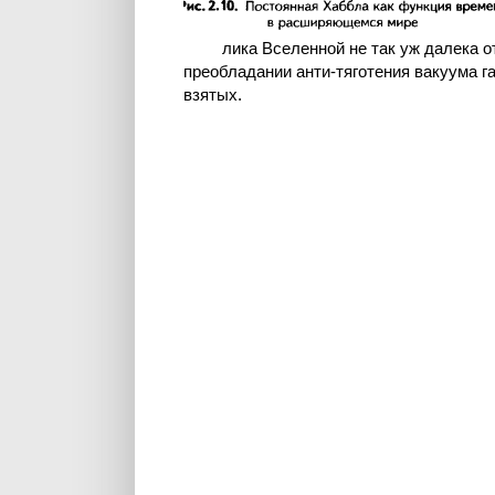
лика Вселенной не так уж далека о
преобладании анти-тяготения вакуума га
взятых.