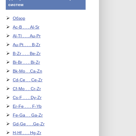
систем
Обзор
Ac-B . . . Al-Sr
Al-Tl . . . Au-Pr
Au-Pt . . . B-Zr
B-Zr . . . Be-Zr
Bi-Br . . . Bi-Zr
Bk-Mo . .Ca-Zn
Cd-Ce . . Ce-Zr
Cf-Mo . . Cr-Zr
Cs-F . . . Dy-Zr
Er-Fe . . . F-Yb
Fe-Ga . . Ga-Zr
Gd-Ge . . .Ge-Zr
H-Hf . . . Hg-Zr