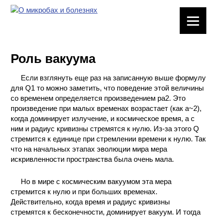
ЛАБОРАТОРНОЕ
ОБОРУДОВАНИЕ
Роль вакуума
ХИМИЧЕСКАЯ
ПОСУДА
Если взглянуть еще раз на записанную выше формулу
для Q1 то можно заметить, что поведение этой величины
ВРЕДНЫЕ
со временем определяется произведением ра2. Это
ФАКТОРЫ
произведение при малых временах возрастает (как а~2),
когда доминирует излучение, и космическое время, а с
ним и радиус кривизны стремятся к нулю. Из-за этого Q
МЕТОДЫ
стремится к единице при стремлении времени к нулю. Так
ПРАКТИЧЕСКОЙ
что на начальных этапах эволюции мира мера
ХИМИИ
искривленности пространства была очень мала.
ХИМИЯ НА
Но в мире с космическим вакуумом эта мера
ПРОИЗВОДСТВЕ
стремится к нулю и при больших временах.
И ХИМИЧЕСКАЯ
Действительно, когда время и радиус кривизны
ТЕХНОЛОГИЯ
стремятся к бесконечности, доминирует вакуум. И тогда