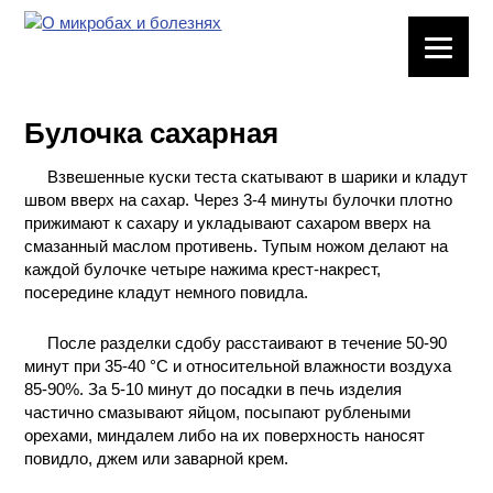
ЛАБОРАТОРНОЕ
ОБОРУДОВАНИЕ
Булочка сахарная
ХИМИЧЕСКАЯ
ПОСУДА
Взвешенные куски теста скатывают в шарики и кладут
швом вверх на сахар. Через 3-4 минуты булочки плотно
ВРЕДНЫЕ
прижимают к сахару и укладывают сахаром вверх на
ФАКТОРЫ
смазанный маслом противень. Тупым ножом делают на
каждой булочке четыре нажима крест-накрест,
посередине кладут немного повидла.
МЕТОДЫ
ПРАКТИЧЕСКОЙ
После разделки сдобу расстаивают в течение 50-90
ХИМИИ
минут при 35-40 °С и относительной влажности воздуха
85-90%. За 5-10 минут до посадки в печь изделия
ХИМИЯ НА
частично смазывают яйцом, посыпают рублеными
ПРОИЗВОДСТВЕ
орехами, миндалем либо на их поверхность наносят
И ХИМИЧЕСКАЯ
повидло, джем или заварной крем.
ТЕХНОЛОГИЯ