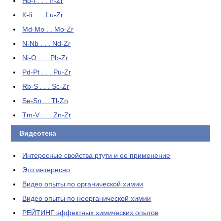
Ho-I . . . Ir-Zr
K-li . . . Lu-Zr
Md-Mo . . Mo-Zr
N-Nb . . . Nd-Zr
Ni-O . . . Pb-Zr
Pd-Pt . . . Pu-Zr
Rb-S . . . Sc-Zr
Se-Sn . . Tl-Zn
Tm-V . . . Zn-Zr
Видеотека
Интересные свойства ртути и ее применение
Это интересно
Видео опыты по органической химии
Видео опыты по неорганической химии
РЕЙТИНГ эффектных химических опытов