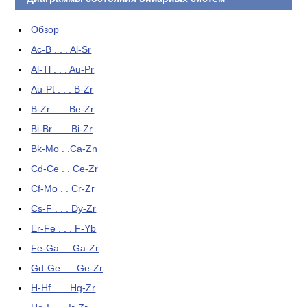
Обзор
Ac-B . . . Al-Sr
Al-Tl . . . Au-Pr
Au-Pt . . . B-Zr
B-Zr . . . Be-Zr
Bi-Br . . . Bi-Zr
Bk-Mo . .Ca-Zn
Cd-Ce . . Ce-Zr
Cf-Mo . . Cr-Zr
Cs-F . . . Dy-Zr
Er-Fe . . . F-Yb
Fe-Ga . . Ga-Zr
Gd-Ge . . .Ge-Zr
H-Hf . . . Hg-Zr