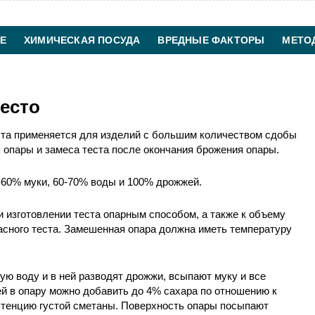
Е
ХИМИЧЕСКАЯ ПОСУДА
ВРЕДНЫЕ ФАКТОРЫ
МЕТО
ХИМИЧЕСКАЯ ТЕХНОЛОГИЯ
КОНТАКТЫ
есто
ста применяется для изделий с большим количеством сдобы
я опары и замеса теста после окончания брожения опары.
-60% муки, 60-70% воды и 100% дрожжей.
и изготовлении теста опарным способом, а также к объему
пасного теста. Замешенная опара должна иметь температуру
ую воду и в ней разводят дрожжи, всыпают муку и все
й в опару можно добавить до 4% сахара по отношению к
стенцию густой сметаны. Поверхность опары посыпают