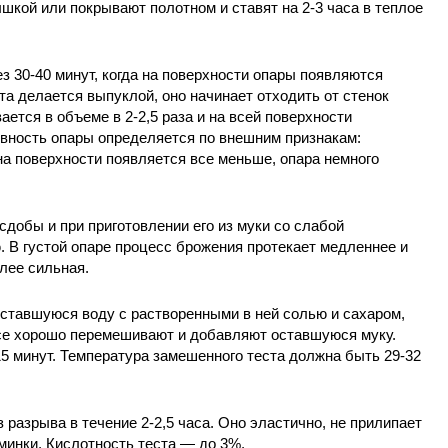
шкой или покрывают полотном и ставят на 2-3 часа в теплое
з 30-40 минут, когда на поверхности опары появляются
а делается выпуклой, оно начинает отходить от стенок
ается в объеме в 2-2,5 раза и на всей поверхности
вность опары определяется по внешним признакам:
на поверхности появляется все меньше, опара немного
сдобы и при приготовлении его из муки со слабой
. В густой опаре процесс брожения протекает медленнее и
лее сильная.
ставшуюся воду с растворенными в ней солью и сахаром,
Все хорошо перемешивают и добавляют оставшуюся муку.
5 минут. Температура замешенного теста должна быть 29-32
 разрыва в течение 2-2,5 часа. Оно эластично, не прилипает
бминки. Кислотность теста — до 3%.