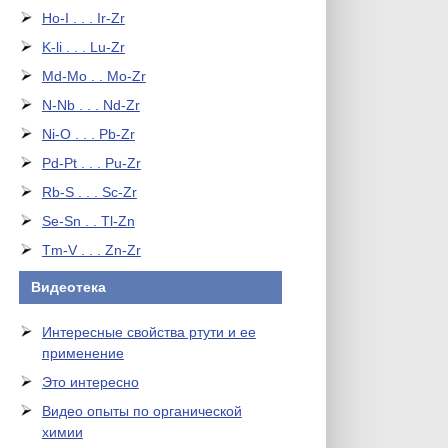
Ho-I . . . Ir-Zr
K-li . . . Lu-Zr
Md-Mo . . Mo-Zr
N-Nb . . . Nd-Zr
Ni-O . . . Pb-Zr
Pd-Pt . . . Pu-Zr
Rb-S . . . Sc-Zr
Se-Sn . . Tl-Zn
Tm-V . . . Zn-Zr
Видеотека
Интересные свойства ртути и ее
применение
Это интересно
Видео опыты по органической
химии