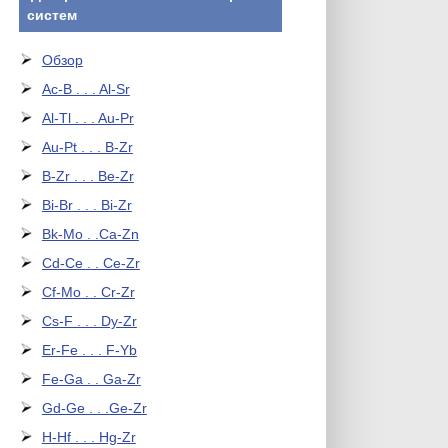
систем
Обзор
Ac-B . . . Al-Sr
Al-Tl . . . Au-Pr
Au-Pt . . . B-Zr
B-Zr . . . Be-Zr
Bi-Br . . . Bi-Zr
Bk-Mo . .Ca-Zn
Cd-Ce . . Ce-Zr
Cf-Mo . . Cr-Zr
Cs-F . . . Dy-Zr
Er-Fe . . . F-Yb
Fe-Ga . . Ga-Zr
Gd-Ge . . .Ge-Zr
H-Hf . . . Hg-Zr