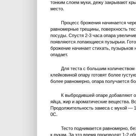
тонким слоем муки, дежу закрывают кры
место.
Процесс брожения начинается чере
равномерные трещины, поверхность тест
посуды. Спустя 2-3 часа опара увеличив
появляются лопающиеся пузырьки. Гото
брожение начинает стихать, пузырьков 
опадает.
Для теста с большим количеством 
клейковиной опару готовят более густую
более равномерно, опара получается бо
К выбродившей опаре добавляют о
яйца, жир и ароматические вещества. 
Продолжительность замеса с мукой — 1
0C.
Тесто поднимается равномерно, без
к рукам. За это время производят 1-2 о