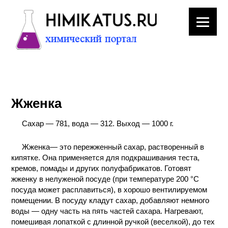
ЛАБОРАТОРНОЕ
ОБОРУДОВАНИЕ
Жженка
ХИМИЧЕСКАЯ
ПОСУДА
Сахар — 781, вода — 312. Выход — 1000 г.
ВРЕДНЫЕ
Жженка— это пережженный сахар, растворенный в
ФАКТОРЫ
кипятке. Она применяется для подкрашивания теста,
кремов, помады и других полуфабрикатов. Готовят
жженку в нелуженой посуде (при температуре 200 °С
МЕТОДЫ
посуда может расплавиться), в хорошо вентилируемом
ПРАКТИЧЕСКОЙ
помещении. В посуду кладут сахар, добавляют немного
ХИМИИ
воды — одну часть на пять частей сахара. Нагревают,
помешивая лопаткой с длинной ручкой (веселкой), до тех
ХИМИЯ НА