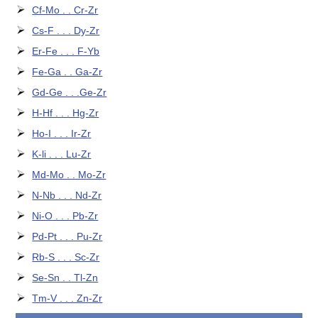
Cf-Mo . . Cr-Zr
Cs-F . . . Dy-Zr
Er-Fe . . . F-Yb
Fe-Ga . . Ga-Zr
Gd-Ge . . .Ge-Zr
H-Hf . . . Hg-Zr
Ho-I . . . Ir-Zr
K-li . . . Lu-Zr
Md-Mo . . Mo-Zr
N-Nb . . . Nd-Zr
Ni-O . . . Pb-Zr
Pd-Pt . . . Pu-Zr
Rb-S . . . Sc-Zr
Se-Sn . . Tl-Zn
Tm-V . . . Zn-Zr