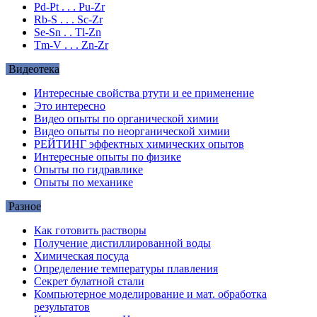
Pd-Pt . . . Pu-Zr
Rb-S . . . Sc-Zr
Se-Sn . . Tl-Zn
Tm-V . . . Zn-Zr
Видеотека
Интересные свойства ртути и ее применение
Это интересно
Видео опыты по органической химии
Видео опыты по неорганической химии
РЕЙТИНГ эффектных химических опытов
Интересные опыты по физике
Опыты по гидравлике
Опыты по механике
Разное
Как готовить растворы
Получение дистиллированной воды
Химическая посуда
Определение температуры плавления
Секрет булатной стали
Компьютерное моделирование и мат. обработка
результатов