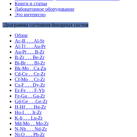
Книги и статьи
Лабораторное оборудование
Это интересно
Диаграммы состояния бинарных систем
Обзор
Ac-B . . . Al-Sr
Al-Tl . . . Au-Pr
Au-Pt . . . B-Zr
B-Zr . . . Be-Zr
Bi-Br . . . Bi-Zr
Bk-Mo . .Ca-Zn
Cd-Ce . . Ce-Zr
Cf-Mo . . Cr-Zr
Cs-F . . . Dy-Zr
Er-Fe . . . F-Yb
Fe-Ga . . Ga-Zr
Gd-Ge . . .Ge-Zr
H-Hf . . . Hg-Zr
Ho-I . . . Ir-Zr
K-li . . . Lu-Zr
Md-Mo . . Mo-Zr
N-Nb . . . Nd-Zr
Ni-O . . . Pb-Zr