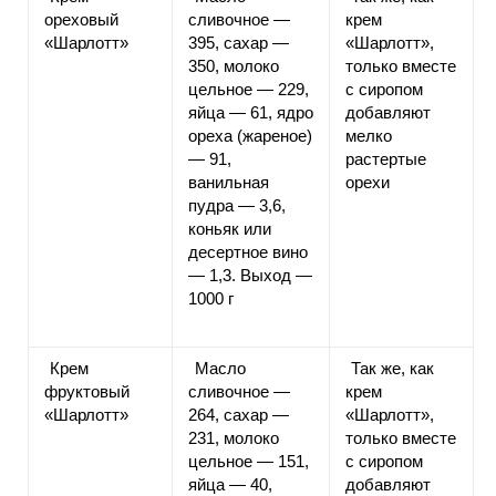
ореховый
сливочное —
крем
«Шарлотт»
395, сахар —
«Шарлотт»,
350, молоко
только вместе
цельное — 229,
с сиропом
яйца — 61, ядро
добавляют
ореха (жареное)
мелко
— 91,
растертые
ванильная
орехи
пудра — 3,6,
коньяк или
десертное вино
— 1,3. Выход —
1000 г
Крем
Масло
Так же, как
фруктовый
сливочное —
крем
«Шарлотт»
264, сахар —
«Шарлотт»,
231, молоко
только вместе
цельное — 151,
с сиропом
яйца — 40,
добавляют