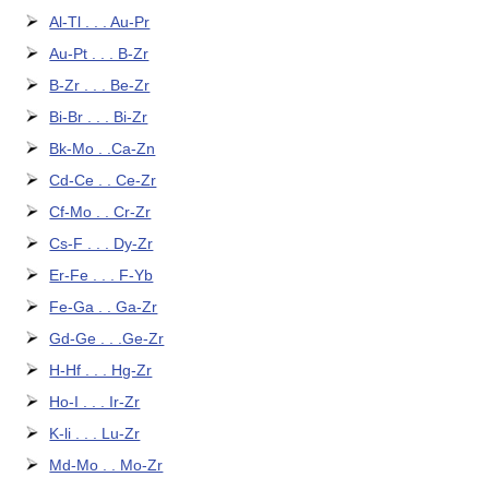
Al-Tl . . . Au-Pr
Au-Pt . . . B-Zr
B-Zr . . . Be-Zr
Bi-Br . . . Bi-Zr
Bk-Mo . .Ca-Zn
Cd-Ce . . Ce-Zr
Cf-Mo . . Cr-Zr
Cs-F . . . Dy-Zr
Er-Fe . . . F-Yb
Fe-Ga . . Ga-Zr
Gd-Ge . . .Ge-Zr
H-Hf . . . Hg-Zr
Ho-I . . . Ir-Zr
K-li . . . Lu-Zr
Md-Mo . . Mo-Zr