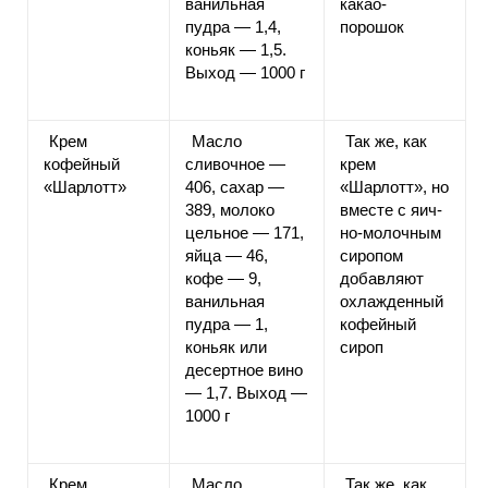
ванильная
какао-
пудра — 1,4,
порошок
коньяк — 1,5.
Выход — 1000 г
Крем
Масло
Так же, как
кофейный
сливочное —
крем
«Шарлотт»
406, сахар —
«Шарлотт», но
389, молоко
вместе с яич-
цельное — 171,
но-молочным
яйца — 46,
сиропом
кофе — 9,
добавляют
ванильная
охлажденный
пудра — 1,
кофейный
коньяк или
сироп
десертное вино
— 1,7. Выход —
1000 г
Крем
Масло
Так же, как