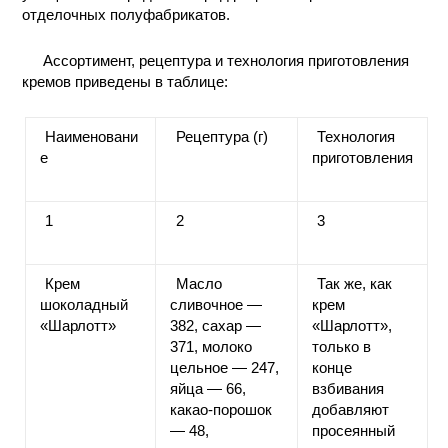
отделочных полуфабрикатов.
КОНТАКТЫ
Ассортимент, рецептура и технология приготовления
кремов приведены в таблице:
Наименовани
Рецептура (г)
Технология
е
приготовления
1
2
3
Крем
Масло
Так же, как
шоколадный
сливочное —
крем
«Шарлотт»
382, сахар —
«Шарлотт»,
371, молоко
только в
цельное — 247,
конце
яйца — 66,
взбивания
какао-порошок
добавляют
— 48,
просеянный