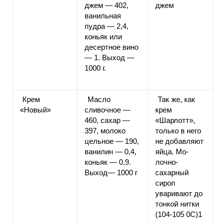
джем — 402,
джем
ванильная
пудра — 2,4,
коньяк или
десертное вино
— 1. Выход —
1000 г.
Крем
Масло
Так же, как
«Новый»
сливочное —
крем
460, сахар —
«Шарлотт»,
397, молоко
только в него
цельное — 190,
не добавляют
ванилин — 0,4,
яйца. Mo-
коньяк — 0,9.
лочно-
Выход— 1000 г
сахарный
сироп
уваривают до
тонкой нитки
(104-105 0C)1