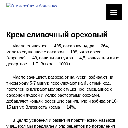
ЛАБОРАТОРНОЕ
ОБОРУДОВАНИЕ
Крем сливочный ореховый
ХИМИЧЕСКАЯ
ПОСУДА
Масло сливочное — 495, сахарная пудра — 264,
молоко сгущенное с сахаром — 198, ядро ореха
ВРЕДНЫЕ
(жареное) — 48, ванильная пудра — 4,5, коньяк или вино
ФАКТОРЫ
десертное— 1,7. Выход— 1000 г.
Масло зачищают, разрезают на куски, взбивают на
МЕТОДЫ
тихом ходу 5-7 минут, переключают на быстрый ход,
ПРАКТИЧЕСКОЙ
постепенно вливают молоко сгущенное, смешанное с
ХИМИИ
сахарной пудрой и мелко растертыми орехами,
добавляют коньяк, эссенцию ванильную и взбивают 10-
ХИМИЯ НА
15 минут. Влажность крема — 14%.
ПРОИЗВОДСТВЕ
И ХИМИЧЕСКАЯ
В целях усвоения и развития практических навыков
ТЕХНОЛОГИЯ
учащихся мы предлагаем ряд рецептов приготовления