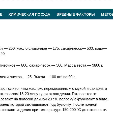
Е
ХИМИЧЕСКАЯ ПОСУДА
ВРЕДНЫЕ ФАКТОРЫ
МЕТО
ХИМИЧЕСКАЯ ТЕХНОЛОГИЯ
КОНТАКТЫ
ыл — 250, масло сливочное — 175, сахар-песок— 500, вода—
40.
ливочное — 800, сахар-песок — 500. Масса теста — 9800 г.
азки листов — 25. Выход— 100 шт. по 90 г.
вают сливочным маслом, перемешанным с мукой и сахарным
интервалом 15-20 минут для охлаждения. Готовое тесто
зрезают на полоски длиной 20 см, полоску скручивают в виде
 конец которой закладывают под булочку. После полной
ыпекают изделия при температуре 190-200 °С до готовности.