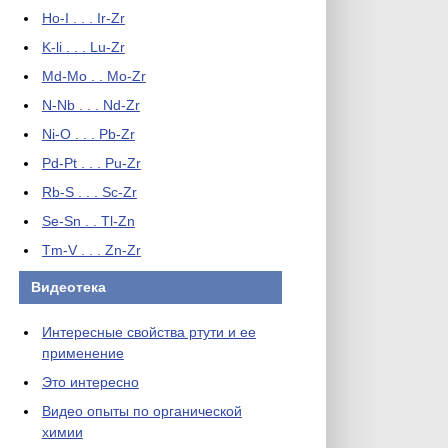
Ho-I . . . Ir-Zr
K-li . . . Lu-Zr
Md-Mo . . Mo-Zr
N-Nb . . . Nd-Zr
Ni-O . . . Pb-Zr
Pd-Pt . . . Pu-Zr
Rb-S . . . Sc-Zr
Se-Sn . . Tl-Zn
Tm-V . . . Zn-Zr
Видеотека
Интересные свойства ртути и ее
применение
Это интересно
Видео опыты по органической
химии