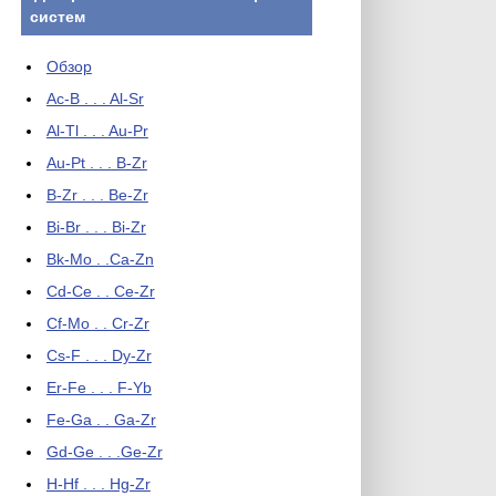
систем
Обзор
Ac-B . . . Al-Sr
Al-Tl . . . Au-Pr
Au-Pt . . . B-Zr
B-Zr . . . Be-Zr
Bi-Br . . . Bi-Zr
Bk-Mo . .Ca-Zn
Cd-Ce . . Ce-Zr
Cf-Mo . . Cr-Zr
Cs-F . . . Dy-Zr
Er-Fe . . . F-Yb
Fe-Ga . . Ga-Zr
Gd-Ge . . .Ge-Zr
H-Hf . . . Hg-Zr