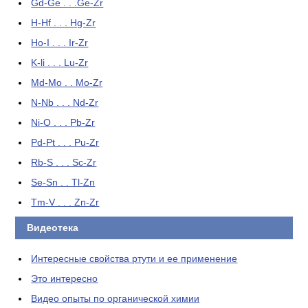
Gd-Ge . . .Ge-Zr
H-Hf . . . Hg-Zr
Ho-I . . . Ir-Zr
K-li . . . Lu-Zr
Md-Mo . . Mo-Zr
N-Nb . . . Nd-Zr
Ni-O . . . Pb-Zr
Pd-Pt . . . Pu-Zr
Rb-S . . . Sc-Zr
Se-Sn . . Tl-Zn
Tm-V . . . Zn-Zr
Видеотека
Интересные свойства ртути и ее применение
Это интересно
Видео опыты по органической химии