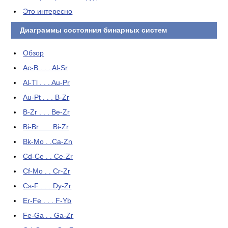
Это интересно
Диаграммы состояния бинарных систем
Обзор
Ac-B . . . Al-Sr
Al-Tl . . . Au-Pr
Au-Pt . . . B-Zr
B-Zr . . . Be-Zr
Bi-Br . . . Bi-Zr
Bk-Mo . .Ca-Zn
Cd-Ce . . Ce-Zr
Cf-Mo . . Cr-Zr
Cs-F . . . Dy-Zr
Er-Fe . . . F-Yb
Fe-Ga . . Ga-Zr