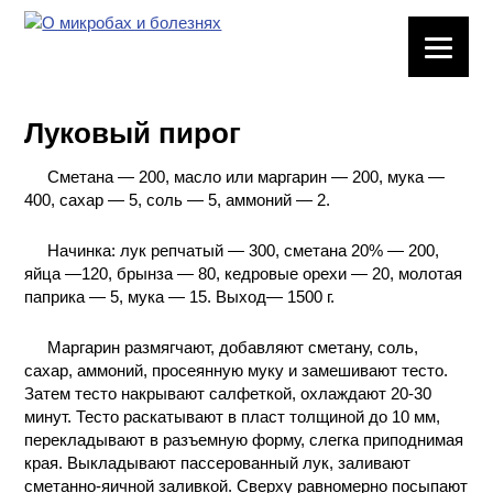
ЛАБОРАТОРНОЕ
ОБОРУДОВАНИЕ
Луковый пирог
ХИМИЧЕСКАЯ
ПОСУДА
Сметана — 200, масло или маргарин — 200, мука —
400, сахар — 5, соль — 5, аммоний — 2.
ВРЕДНЫЕ
ФАКТОРЫ
Начинка: лук репчатый — 300, сметана 20% — 200,
яйца —120, брынза — 80, кедровые орехи — 20, молотая
паприка — 5, мука — 15. Выход— 1500 г.
МЕТОДЫ
ПРАКТИЧЕСКОЙ
ХИМИИ
Маргарин размягчают, добавляют сметану, соль,
сахар, аммоний, просеянную муку и замешивают тесто.
Затем тесто накрывают салфеткой, охлаждают 20-30
ХИМИЯ НА
минут. Тесто раскатывают в пласт толщиной до 10 мм,
ПРОИЗВОДСТВЕ
перекладывают в разъемную форму, слегка приподнимая
И ХИМИЧЕСКАЯ
края. Выкладывают пассерованный лук, заливают
ТЕХНОЛОГИЯ
сметанно-яичной заливкой. Сверху равномерно посыпают