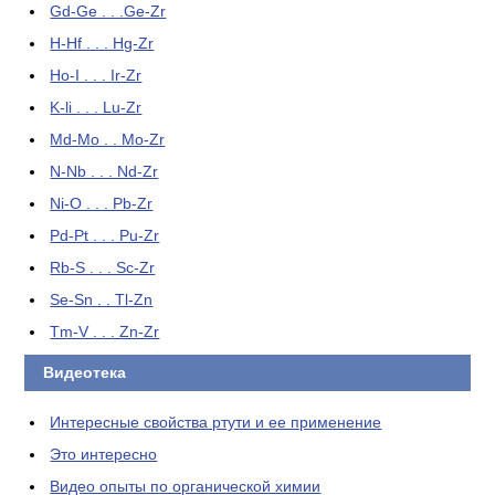
Gd-Ge . . .Ge-Zr
H-Hf . . . Hg-Zr
Ho-I . . . Ir-Zr
K-li . . . Lu-Zr
Md-Mo . . Mo-Zr
N-Nb . . . Nd-Zr
Ni-O . . . Pb-Zr
Pd-Pt . . . Pu-Zr
Rb-S . . . Sc-Zr
Se-Sn . . Tl-Zn
Tm-V . . . Zn-Zr
Видеотека
Интересные свойства ртути и ее применение
Это интересно
Видео опыты по органической химии