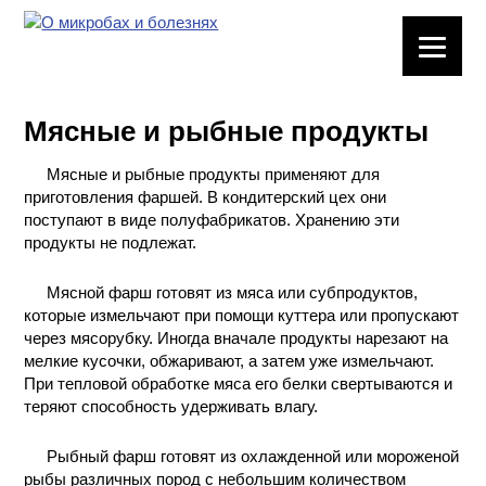
ЛАБОРАТОРНОЕ
ОБОРУДОВАНИЕ
Мясные и рыбные продукты
ХИМИЧЕСКАЯ
ПОСУДА
Мясные и рыбные продукты применяют для
приготовления фаршей. В кондитерский цех они
ВРЕДНЫЕ
поступают в виде полуфабрикатов. Хранению эти
ФАКТОРЫ
продукты не подлежат.
Мясной фарш готовят из мяса или субпродуктов,
МЕТОДЫ
которые измельчают при помощи куттера или пропускают
ПРАКТИЧЕСКОЙ
через мясорубку. Иногда вначале продукты нарезают на
ХИМИИ
мелкие кусочки, обжаривают, а затем уже измельчают.
При тепловой обработке мяса его белки свертываются и
ХИМИЯ НА
теряют способность удерживать влагу.
ПРОИЗВОДСТВЕ
И ХИМИЧЕСКАЯ
Рыбный фарш готовят из охлажденной или мороженой
ТЕХНОЛОГИЯ
рыбы различных пород с небольшим количеством