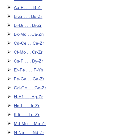
Au-Pt . . . B-Zr
B-Zr . . . Be-Zr
Bi-Br . . . Bi-Zr
Bk-Mo . .Ca-Zn
Cd-Ce . . Ce-Zr
Cf-Mo . . Cr-Zr
Cs-F . . . Dy-Zr
Er-Fe . . . F-Yb
Fe-Ga . . Ga-Zr
Gd-Ge . . .Ge-Zr
H-Hf . . . Hg-Zr
Ho-I . . . Ir-Zr
K-li . . . Lu-Zr
Md-Mo . . Mo-Zr
N-Nb . . . Nd-Zr