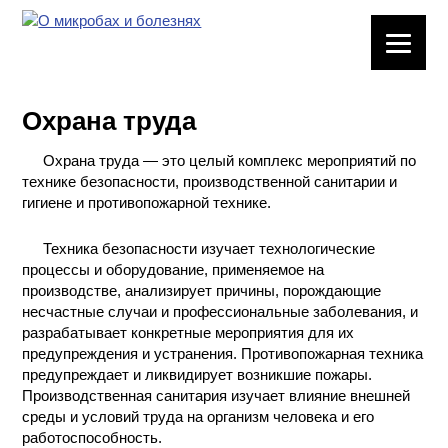
ЛАБОРАТОРНОЕ
ОБОРУДОВАНИЕ
Охрана труда
ХИМИЧЕСКАЯ
ПОСУДА
Охрана труда — это целый комплекс мероприятий по
технике безопасности, производственной санитарии и
ВРЕДНЫЕ
гигиене и противопожарной технике.
ФАКТОРЫ
Техника безопасности изучает технологические
процессы и оборудование, применяемое на
МЕТОДЫ
производстве, анализирует причины, порождающие
ПРАКТИЧЕСКОЙ
несчастные случаи и профессиональные заболевания, и
ХИМИИ
разрабатывает конкретные мероприятия для их
предупреждения и устранения. Противопожарная техника
ХИМИЯ НА
предупреждает и ликвидирует возникшие пожары.
ПРОИЗВОДСТВЕ
Производственная санитария изучает влияние внешней
И ХИМИЧЕСКАЯ
среды и условий труда на организм человека и его
ТЕХНОЛОГИЯ
работоспособность.