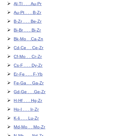
Al-Tl . . . Au-Pr
Au-Pt . . . B-Zr
B-Zr . . . Be-Zr
Bi-Br . . . Bi-Zr
Bk-Mo . .Ca-Zn
Cd-Ce . . Ce-Zr
Cf-Mo . . Cr-Zr
Cs-F . . . Dy-Zr
Er-Fe . . . F-Yb
Fe-Ga . . Ga-Zr
Gd-Ge . . .Ge-Zr
H-Hf . . . Hg-Zr
Ho-I . . . Ir-Zr
K-li . . . Lu-Zr
Md-Mo . . Mo-Zr
N-Nb . . . Nd-Zr