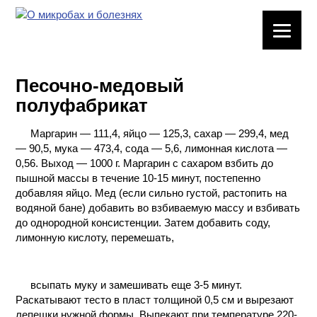
ЛАБОРАТОРНОЕ
ОБОРУДОВАНИЕ
Песочно-медовый
ХИМИЧЕСКАЯ
полуфабрикат
ПОСУДА
Маргарин — 111,4, яйцо — 125,3, сахар — 299,4, мед
ВРЕДНЫЕ
— 90,5, мука — 473,4, сода — 5,6, лимонная кислота —
ФАКТОРЫ
0,56. Выход — 1000 г. Маргарин с сахаром взбить до
пышной массы в течение 10-15 минут, постепенно
МЕТОДЫ
добавляя яйцо. Мед (если сильно густой, растопить на
ПРАКТИЧЕСКОЙ
водяной бане) добавить во взбиваемую массу и взбивать
ХИМИИ
до однородной консистенции. Затем добавить соду,
лимонную кислоту, перемешать,
ХИМИЯ НА
ПРОИЗВОДСТВЕ
И ХИМИЧЕСКАЯ
всыпать муку и замешивать еще 3-5 минут.
ТЕХНОЛОГИЯ
Раскатывают тесто в пласт толщиной 0,5 см и вырезают
лепешки нужной формы. Выпекают при температуре 220-