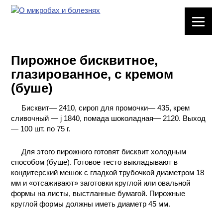
ЛАБОРАТОРНОЕ
ОБОРУДОВАНИЕ
Пирожное бисквитное,
ХИМИЧЕСКАЯ
глазированное, с кремом
ПОСУДА
(буше)
ВРЕДНЫЕ
Бисквит— 2410, сироп для промочки— 435, крем
ФАКТОРЫ
сливочный — j 1840, помада шоколадная— 2120. Выход
— 100 шт. по 75 г.
МЕТОДЫ
ПРАКТИЧЕСКОЙ
Для этого пирожного готовят бисквит холодным
ХИМИИ
способом (буше). Готовое тесто выкладывают в
кондитерский мешок с гладкой трубочкой диаметром 18
ХИМИЯ НА
мм и «отсаживают» заготовки круглой или овальной
ПРОИЗВОДСТВЕ
формы на листы, выстланные бумагой. Пирожные
И ХИМИЧЕСКАЯ
круглой формы должны иметь диаметр 45 мм.
ТЕХНОЛОГИЯ