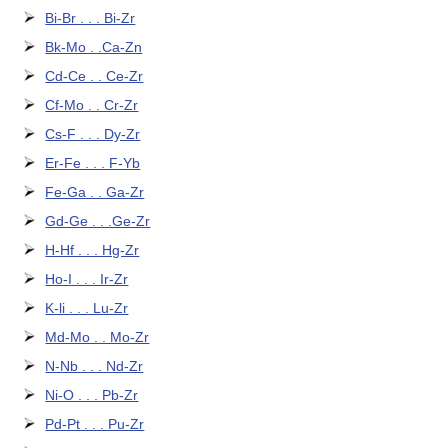
Bi-Br . . . Bi-Zr
Bk-Mo . .Ca-Zn
Cd-Ce . . Ce-Zr
Cf-Mo . . Cr-Zr
Cs-F . . . Dy-Zr
Er-Fe . . . F-Yb
Fe-Ga . . Ga-Zr
Gd-Ge . . .Ge-Zr
H-Hf . . . Hg-Zr
Ho-I . . . Ir-Zr
K-li . . . Lu-Zr
Md-Mo . . Mo-Zr
N-Nb . . . Nd-Zr
Ni-O . . . Pb-Zr
Pd-Pt . . . Pu-Zr