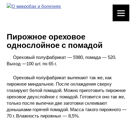
ЛАБОРАТОРНОЕ
ОБОРУДОВАНИЕ
Пирожное ореховое
ХИМИЧЕСКАЯ
однослойное с помадой
ПОСУДА
Ореховый полуфабрикат — 5980, помада — 520.
ВРЕДНЫЕ
Выход —100 шт. по 65 г.
ФАКТОРЫ
Ореховый полуфабрикат выпекают так же, как
МЕТОДЫ
пирожное миндальное. После охлаждения сверху
ПРАКТИЧЕСКОЙ
глазируют белой помадой. Можно приготовить пирожное
ХИМИИ
ореховое двухслойное с помадой. Готовится оно так же,
только после выпечки две заготовки склеивают
донышками горячей помадой. Масса такого пирожного —
ХИМИЯ НА
70 г. Влажность пирожных — 8,5%.
ПРОИЗВОДСТВЕ
И ХИМИЧЕСКАЯ
ТЕХНОЛОГИЯ