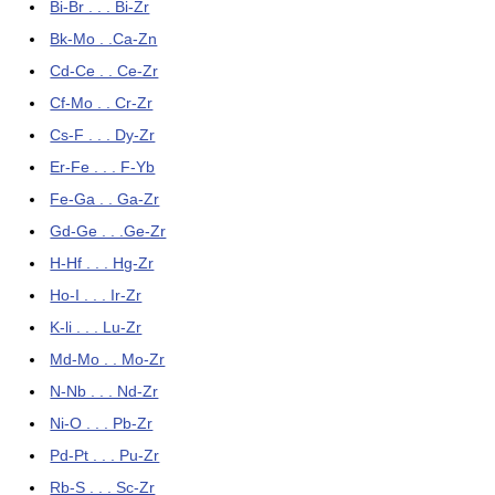
Bi-Br . . . Bi-Zr
Bk-Mo . .Ca-Zn
Cd-Ce . . Ce-Zr
Cf-Mo . . Cr-Zr
Cs-F . . . Dy-Zr
Er-Fe . . . F-Yb
Fe-Ga . . Ga-Zr
Gd-Ge . . .Ge-Zr
H-Hf . . . Hg-Zr
Ho-I . . . Ir-Zr
K-li . . . Lu-Zr
Md-Mo . . Mo-Zr
N-Nb . . . Nd-Zr
Ni-O . . . Pb-Zr
Pd-Pt . . . Pu-Zr
Rb-S . . . Sc-Zr