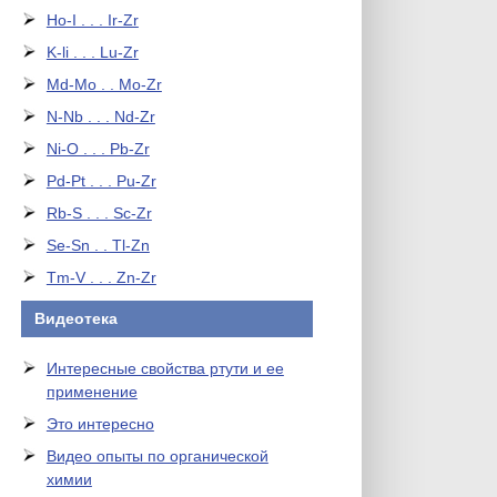
Ho-I . . . Ir-Zr
K-li . . . Lu-Zr
Md-Mo . . Mo-Zr
N-Nb . . . Nd-Zr
Ni-O . . . Pb-Zr
Pd-Pt . . . Pu-Zr
Rb-S . . . Sc-Zr
Se-Sn . . Tl-Zn
Tm-V . . . Zn-Zr
Видеотека
Интересные свойства ртути и ее
применение
Это интересно
Видео опыты по органической
химии