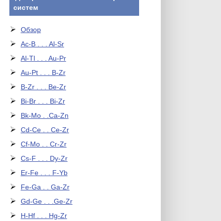
систем
Обзор
Ac-B . . . Al-Sr
Al-Tl . . . Au-Pr
Au-Pt . . . B-Zr
B-Zr . . . Be-Zr
Bi-Br . . . Bi-Zr
Bk-Mo . .Ca-Zn
Cd-Ce . . Ce-Zr
Cf-Mo . . Cr-Zr
Cs-F . . . Dy-Zr
Er-Fe . . . F-Yb
Fe-Ga . . Ga-Zr
Gd-Ge . . .Ge-Zr
H-Hf . . . Hg-Zr