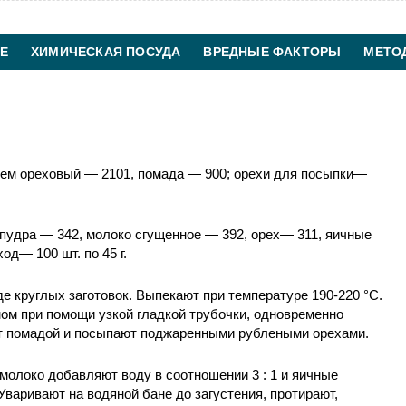
Е
ХИМИЧЕСКАЯ ПОСУДА
ВРЕДНЫЕ ФАКТОРЫ
МЕТО
ХИМИЧЕСКАЯ ТЕХНОЛОГИЯ
КОНТАКТЫ
рем ореховый — 2101, помада — 900; орехи для посыпки—
 пудра — 342, молоко сгущенное — 392, орех— 311, яичные
од— 100 шт. по 45 г.
е круглых заготовок. Выпекают при температуре 190-220 °С.
м при помощи узкой гладкой трубочки, одновременно
ют помадой и посыпают поджаренными рублеными орехами.
молоко добавляют воду в соотношении 3 : 1 и яичные
Уваривают на водяной бане до загустения, протирают,