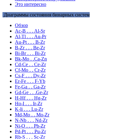
Это интересно
Диаграммы состояния бинарных систем
Обзор
Ac-B . . . Al-Sr
Al-Tl . . . Au-Pr
Au-Pt . . . B-Zr
B-Zr . . . Be-Zr
Bi-Br . . . Bi-Zr
Bk-Mo . .Ca-Zn
Cd-Ce . . Ce-Zr
Cf-Mo . . Cr-Zr
Cs-F . . . Dy-Zr
Er-Fe . . . F-Yb
Fe-Ga . . Ga-Zr
Gd-Ge . . .Ge-Zr
H-Hf . . . Hg-Zr
Ho-I . . . Ir-Zr
K-li . . . Lu-Zr
Md-Mo . . Mo-Zr
N-Nb . . . Nd-Zr
Ni-O . . . Pb-Zr
Pd-Pt . . . Pu-Zr
Rb-S . . . Sc-Zr