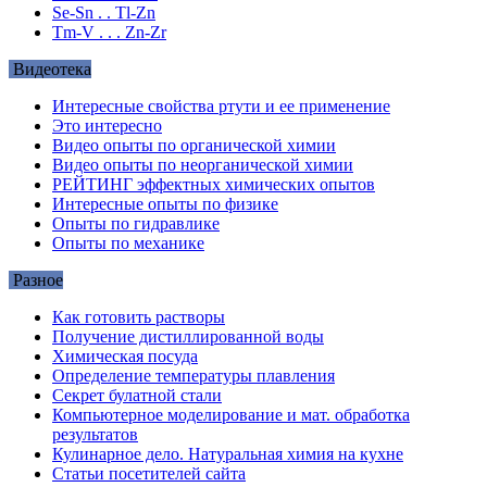
Se-Sn . . Tl-Zn
Tm-V . . . Zn-Zr
Видеотека
Интересные свойства ртути и ее применение
Это интересно
Видео опыты по органической химии
Видео опыты по неорганической химии
РЕЙТИНГ эффектных химических опытов
Интересные опыты по физике
Опыты по гидравлике
Опыты по механике
Разное
Как готовить растворы
Получение дистиллированной воды
Химическая посуда
Определение температуры плавления
Секрет булатной стали
Компьютерное моделирование и мат. обработка
результатов
Кулинарное дело. Натуральная химия на кухне
Статьи посетителей сайта