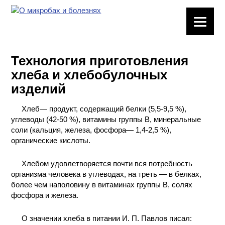
ЛАБОРАТОРНОЕ
ОБОРУДОВАНИЕ
Технология приготовления
ХИМИЧЕСКАЯ
хлеба и хлебобулочных
ПОСУДА
изделий
ВРЕДНЫЕ
Хлеб— продукт, содержащий белки (5,5-9,5 %),
ФАКТОРЫ
углеводы (42-50 %), витамины группы В, минеральные
соли (кальция, железа, фосфора— 1,4-2,5 %),
МЕТОДЫ
органические кислоты.
ПРАКТИЧЕСКОЙ
ХИМИИ
Хлебом удовлетворяется почти вся потребность
организма человека в углеводах, на треть — в белках,
ХИМИЯ НА
более чем наполовину в витаминах группы В, солях
ПРОИЗВОДСТВЕ
фосфора и железа.
И ХИМИЧЕСКАЯ
ТЕХНОЛОГИЯ
О значении хлеба в питании И. П. Павлов писал: