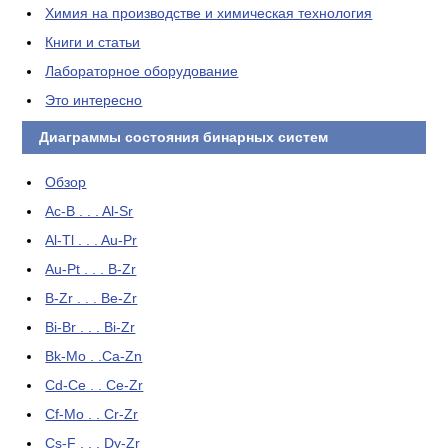
Химия на производстве и химическая технология
Книги и статьи
Лабораторное оборудование
Это интересно
Диаграммы состояния бинарных систем
Обзор
Ac-B . . . Al-Sr
Al-Tl . . . Au-Pr
Au-Pt . . . B-Zr
B-Zr . . . Be-Zr
Bi-Br . . . Bi-Zr
Bk-Mo . .Ca-Zn
Cd-Ce . . Ce-Zr
Cf-Mo . . Cr-Zr
Cs-F . . . Dy-Zr