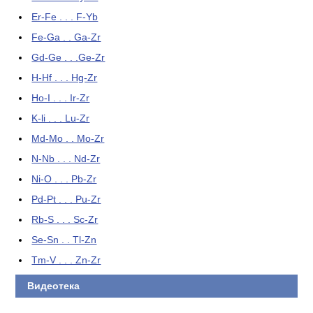
Er-Fe . . . F-Yb
Fe-Ga . . Ga-Zr
Gd-Ge . . .Ge-Zr
H-Hf . . . Hg-Zr
Ho-I . . . Ir-Zr
K-li . . . Lu-Zr
Md-Mo . . Mo-Zr
N-Nb . . . Nd-Zr
Ni-O . . . Pb-Zr
Pd-Pt . . . Pu-Zr
Rb-S . . . Sc-Zr
Se-Sn . . Tl-Zn
Tm-V . . . Zn-Zr
Видеотека