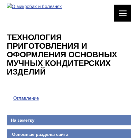
ЛАБОРАТОРНОЕ
ОБОРУДОВАНИЕ
ТЕХНОЛОГИЯ
ХИМИЧЕСКАЯ
ПРИГОТОВЛЕНИЯ И
ПОСУДА
ОФОРМЛЕНИЯ ОСНОВНЫХ
МУЧНЫХ КОНДИТЕРСКИХ
ВРЕДНЫЕ
ФАКТОРЫ
ИЗДЕЛИЙ
МЕТОДЫ
ПРАКТИЧЕСКОЙ
ХИМИИ
Оглавление
ХИМИЯ НА
ПРОИЗВОДСТВЕ
На заметку
И ХИМИЧЕСКАЯ
ТЕХНОЛОГИЯ
Основные разделы сайта