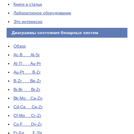
Книги и статьи
Лабораторное оборудование
Это интересно
Диаграммы состояния бинарных систем
Обзор
Ac-B . . . Al-Sr
Al-Tl . . . Au-Pr
Au-Pt . . . B-Zr
B-Zr . . . Be-Zr
Bi-Br . . . Bi-Zr
Bk-Mo . .Ca-Zn
Cd-Ce . . Ce-Zr
Cf-Mo . . Cr-Zr
Cs-F . . . Dy-Zr
Er-Fe . . . F-Yb