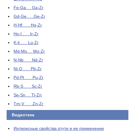
Fe-Ga . . Ga-Zr
Gd-Ge . . .Ge-Zr
H-Hf . . . Hg-Zr
Ho-I . . . Ir-Zr
K-li . . . Lu-Zr
Md-Mo . . Mo-Zr
N-Nb . . . Nd-Zr
Ni-O . . . Pb-Zr
Pd-Pt . . . Pu-Zr
Rb-S . . . Sc-Zr
Se-Sn . . Tl-Zn
Tm-V . . . Zn-Zr
Видеотека
Интересные свойства ртути и ее применение