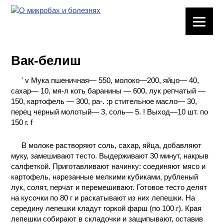
ЛАБОРАТОРНОЕ
ОБОРУДОВАНИЕ
Вак-белиш
ХИМИЧЕСКАЯ
ПОСУДА
' v Мука пшеничная— 550, молоко—200, яйцо— 40,
сахар— 10, мя-л коть баранины — 600, лук репчатый —
ВРЕДНЫЕ
150, картофель — 300, pa-. :р стительное масло— 30,
ФАКТОРЫ
перец черный молотый— 3, соль— 5. ! Выход—10 шт. по
150 г. f
МЕТОДЫ
В молоке растворяют соль, сахар, яйца, добавляют
ПРАКТИЧЕСКОЙ
муку, замешивают тесто. Выдерживают 30 минут, накрыв
ХИМИИ
салфеткой. Приготавливают начинку: соединяют мясо и
картофель, нарезанные мелкими кубиками, рубленый
ХИМИЯ НА
лук, солят, перчат и перемешивают. Готовое тесто делят
ПРОИЗВОДСТВЕ
на кусочки по 80 г и раскатывают из них лепешки. На
И ХИМИЧЕСКАЯ
середину лепешки кладут горкой фарш (по 100 г). Края
ТЕХНОЛОГИЯ
лепешки собирают в складочки и защипывают, оставив