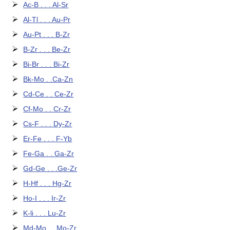
Ac-B . . . Al-Sr
Al-Tl . . . Au-Pr
Au-Pt . . . B-Zr
B-Zr . . . Be-Zr
Bi-Br . . . Bi-Zr
Bk-Mo . .Ca-Zn
Cd-Ce . . Ce-Zr
Cf-Mo . . Cr-Zr
Cs-F . . . Dy-Zr
Er-Fe . . . F-Yb
Fe-Ga . . Ga-Zr
Gd-Ge . . .Ge-Zr
H-Hf . . . Hg-Zr
Ho-I . . . Ir-Zr
K-li . . . Lu-Zr
Md-Mo . . Mo-Zr