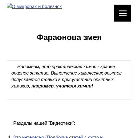
ЛАБОРАТОРНОЕ
ОБОРУДОВАНИЕ
Фараонова змея
ХИМИЧЕСКАЯ
ПОСУДА
ВРЕДНЫЕ
Напомним, что практическая химия - крайне
ФАКТОРЫ
опасное занятие. Выполнение химических опытов
допускается только в присутствии опытных
МЕТОДЫ
химиков
, например, учителя химии!
ПРАКТИЧЕСКОЙ
ХИМИИ
ХИМИЯ НА
ПРОИЗВОДСТВЕ
Разделы нашей "Видеотеки":
И ХИМИЧЕСКАЯ
ТЕХНОЛОГИЯ
Это интересно (Подборка статей с фото и