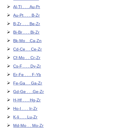
Al-Tl . . . Au-Pr
Au-Pt . . . B-Zr
B-Zr . . . Be-Zr
Bi-Br . . . Bi-Zr
Bk-Mo . .Ca-Zn
Cd-Ce . . Ce-Zr
Cf-Mo . . Cr-Zr
Cs-F . . . Dy-Zr
Er-Fe . . . F-Yb
Fe-Ga . . Ga-Zr
Gd-Ge . . .Ge-Zr
H-Hf . . . Hg-Zr
Ho-I . . . Ir-Zr
K-li . . . Lu-Zr
Md-Mo . . Mo-Zr