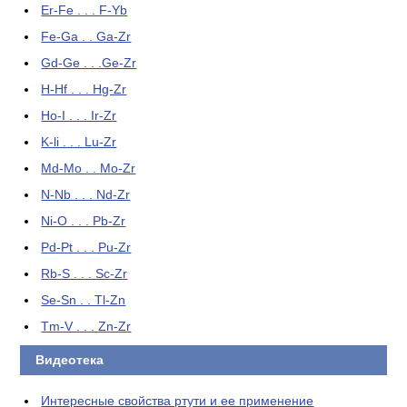
Er-Fe . . . F-Yb
Fe-Ga . . Ga-Zr
Gd-Ge . . .Ge-Zr
H-Hf . . . Hg-Zr
Ho-I . . . Ir-Zr
K-li . . . Lu-Zr
Md-Mo . . Mo-Zr
N-Nb . . . Nd-Zr
Ni-O . . . Pb-Zr
Pd-Pt . . . Pu-Zr
Rb-S . . . Sc-Zr
Se-Sn . . Tl-Zn
Tm-V . . . Zn-Zr
Видеотека
Интересные свойства ртути и ее применение