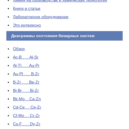
Химия на производстве и химическая технология
Книги и статьи
Лабораторное оборудование
Это интересно
Диаграммы состояния бинарных систем
Обзор
Ac-B . . . Al-Sr
Al-Tl . . . Au-Pr
Au-Pt . . . B-Zr
B-Zr . . . Be-Zr
Bi-Br . . . Bi-Zr
Bk-Mo . .Ca-Zn
Cd-Ce . . Ce-Zr
Cf-Mo . . Cr-Zr
Cs-F . . . Dy-Zr