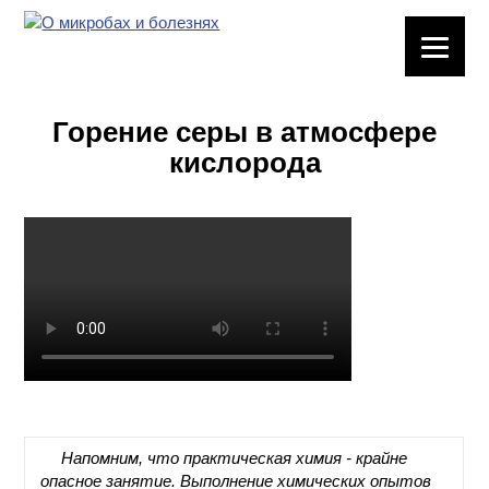
ЛАБОРАТОРНОЕ
ОБОРУДОВАНИЕ
Горение серы в атмосфере
ХИМИЧЕСКАЯ
кислорода
ПОСУДА
ВРЕДНЫЕ
ФАКТОРЫ
МЕТОДЫ
ПРАКТИЧЕСКОЙ
ХИМИИ
ХИМИЯ НА
ПРОИЗВОДСТВЕ
И ХИМИЧЕСКАЯ
Напомним, что практическая химия - крайне
ТЕХНОЛОГИЯ
опасное занятие. Выполнение химических опытов