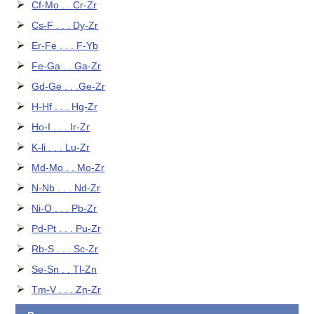
Cf-Mo . . Cr-Zr
Cs-F . . . Dy-Zr
Er-Fe . . . F-Yb
Fe-Ga . . Ga-Zr
Gd-Ge . . .Ge-Zr
H-Hf . . . Hg-Zr
Ho-I . . . Ir-Zr
K-li . . . Lu-Zr
Md-Mo . . Mo-Zr
N-Nb . . . Nd-Zr
Ni-O . . . Pb-Zr
Pd-Pt . . . Pu-Zr
Rb-S . . . Sc-Zr
Se-Sn . . Tl-Zn
Tm-V . . . Zn-Zr