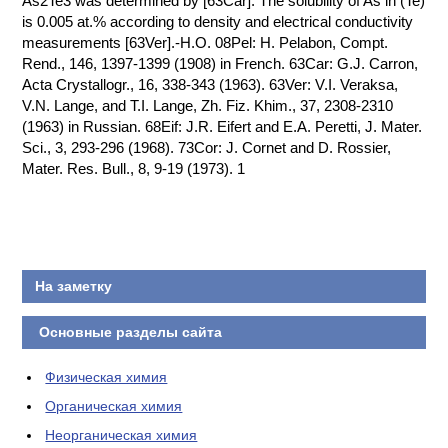
As2Te3 was determined by [63Car]. The solubility of As in (Te)
is 0.005 at.% according to density and electrical conductivity
КОНТАКТЫ
measurements [63Ver].-H.O. 08Pel: H. Pelabon, Compt.
Rend., 146, 1397-1399 (1908) in French. 63Car: G.J. Carron,
Acta Crystallogr., 16, 338-343 (1963). 63Ver: V.I. Veraksa,
V.N. Lange, and T.I. Lange, Zh. Fiz. Khim., 37, 2308-2310
(1963) in Russian. 68Eif: J.R. Eifert and E.A. Peretti, J. Mater.
Sci., 3, 293-296 (1968). 73Cor: J. Cornet and D. Rossier,
Mater. Res. Bull., 8, 9-19 (1973). 1
На заметку
Основные разделы сайта
Физическая химия
Органическая химия
Неорганическая химия