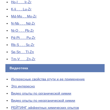
Ho-I . . . Ir-Zr
K-li . . . Lu-Zr
Md-Mo . . Mo-Zr
N-Nb . . . Nd-Zr
Ni-O . . . Pb-Zr
Pd-Pt . . . Pu-Zr
Rb-S . . . Sc-Zr
Se-Sn . . Tl-Zn
Tm-V . . . Zn-Zr
Видеотека
Интересные свойства ртути и ее применение
Это интересно
Видео опыты по органической химии
Видео опыты по неорганической химии
РЕЙТИНГ эффектных химических опытов