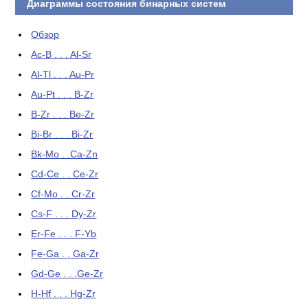
Диаграммы состояния бинарных систем
Обзор
Ac-B . . . Al-Sr
Al-Tl . . . Au-Pr
Au-Pt . . . B-Zr
B-Zr . . . Be-Zr
Bi-Br . . . Bi-Zr
Bk-Mo . .Ca-Zn
Cd-Ce . . Ce-Zr
Cf-Mo . . Cr-Zr
Cs-F . . . Dy-Zr
Er-Fe . . . F-Yb
Fe-Ga . . Ga-Zr
Gd-Ge . . .Ge-Zr
H-Hf . . . Hg-Zr