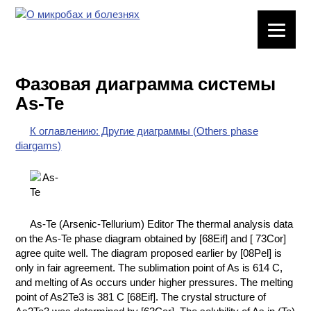
ЛАБОРАТОРНОЕ
ОБОРУДОВАНИЕ
Фазовая диаграмма системы
ХИМИЧЕСКАЯ
As-Te
ПОСУДА
К оглавлению: Другие диаграммы (Others phase
ВРЕДНЫЕ
diargams)
ФАКТОРЫ
МЕТОДЫ
ПРАКТИЧЕСКОЙ
ХИМИИ
As-Te (Arsenic-Tellurium) Editor The thermal analysis data
on the As-Te phase diagram obtained by [68Eif] and [ 73Cor]
ХИМИЯ НА
agree quite well. The diagram proposed earlier by [08Pel] is
ПРОИЗВОДСТВЕ
only in fair agreement. The sublimation point of As is 614 C,
И ХИМИЧЕСКАЯ
and melting of As occurs under higher pressures. The melting
ТЕХНОЛОГИЯ
point of As2Te3 is 381 C [68Eif]. The crystal structure of