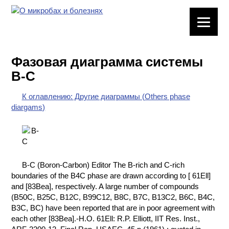
ЛАБОРАТОРНОЕ
ОБОРУДОВАНИЕ
Фазовая диаграмма системы
ХИМИЧЕСКАЯ
B-C
ПОСУДА
К оглавлению: Другие диаграммы (Others phase
ВРЕДНЫЕ
diargams)
ФАКТОРЫ
МЕТОДЫ
ПРАКТИЧЕСКОЙ
ХИМИИ
B-C (Boron-Carbon) Editor The B-rich and C-rich
boundaries of the B4C phase are drawn according to [ 61Ell]
ХИМИЯ НА
and [83Bea], respectively. A large number of compounds
ПРОИЗВОДСТВЕ
(B50C, B25C, B12C, B99C12, B8C, B7C, B13C2, B6C, B4C,
И ХИМИЧЕСКАЯ
B3C, BC) have been reported that are in poor agreement with
ТЕХНОЛОГИЯ
each other [83Bea].-H.O. 61Ell: R.P. Elliott, IIT Res. Inst.,