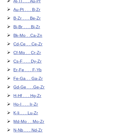
Al-Tl . . . Au-Pr
Au-Pt . . . B-Zr
B-Zr . . . Be-Zr
Bi-Br . . . Bi-Zr
Bk-Mo . .Ca-Zn
Cd-Ce . . Ce-Zr
Cf-Mo . . Cr-Zr
Cs-F . . . Dy-Zr
Er-Fe . . . F-Yb
Fe-Ga . . Ga-Zr
Gd-Ge . . .Ge-Zr
H-Hf . . . Hg-Zr
Ho-I . . . Ir-Zr
K-li . . . Lu-Zr
Md-Mo . . Mo-Zr
N-Nb . . . Nd-Zr