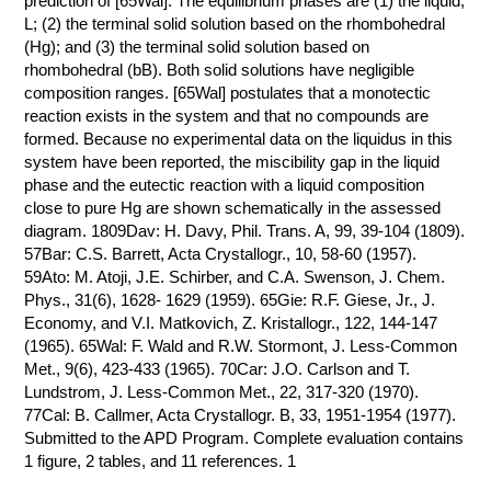
prediction of [65Wal]. The equilibrium phases are (1) the liquid,
L; (2) the terminal solid solution based on the rhombohedral
КОНТАКТЫ
(Hg); and (3) the terminal solid solution based on
rhombohedral (bB). Both solid solutions have negligible
composition ranges. [65Wal] postulates that a monotectic
reaction exists in the system and that no compounds are
formed. Because no experimental data on the liquidus in this
system have been reported, the miscibility gap in the liquid
phase and the eutectic reaction with a liquid composition
close to pure Hg are shown schematically in the assessed
diagram. 1809Dav: H. Davy, Phil. Trans. A, 99, 39-104 (1809).
57Bar: C.S. Barrett, Acta Crystallogr., 10, 58-60 (1957).
59Ato: M. Atoji, J.E. Schirber, and C.A. Swenson, J. Chem.
Phys., 31(6), 1628- 1629 (1959). 65Gie: R.F. Giese, Jr., J.
Economy, and V.I. Matkovich, Z. Kristallogr., 122, 144-147
(1965). 65Wal: F. Wald and R.W. Stormont, J. Less-Common
Met., 9(6), 423-433 (1965). 70Car: J.O. Carlson and T.
Lundstrom, J. Less-Common Met., 22, 317-320 (1970).
77Cal: B. Callmer, Acta Crystallogr. B, 33, 1951-1954 (1977).
Submitted to the APD Program. Complete evaluation contains
1 figure, 2 tables, and 11 references. 1