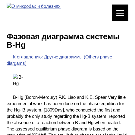
ЛАБОРАТОРНОЕ
ОБОРУДОВАНИЕ
Фазовая диаграмма системы
ХИМИЧЕСКАЯ
B-Hg
ПОСУДА
К оглавлению: Другие диаграммы (Others phase
ВРЕДНЫЕ
diargams)
ФАКТОРЫ
МЕТОДЫ
ПРАКТИЧЕСКОЙ
ХИМИИ
B-Hg (Boron-Mercury) P.K. Liao and K.E. Spear Very little
experimental work has been done on the phase equilibria for
ХИМИЯ НА
the Hg- B system. [1809Dav], who conducted the first and
ПРОИЗВОДСТВЕ
probably the only study regarding the Hg-B system, reported
И ХИМИЧЕСКАЯ
the absence of a reaction between B and Hg when heated.
ТЕХНОЛОГИЯ
The assessed equilibrium phase diagram is based on the