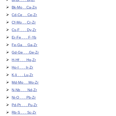
Bk-Mo . .Ca-Zn
Cd-Ce . . Ce-Zr
Cf-Mo . . Cr-Zr
Cs-F . . . Dy-Zr
Er-Fe . . . F-Yb
Fe-Ga . . Ga-Zr
Gd-Ge . . .Ge-Zr
H-Hf . . . Hg-Zr
Ho-I . . . Ir-Zr
K-li . . . Lu-Zr
Md-Mo . . Mo-Zr
N-Nb . . . Nd-Zr
Ni-O . . . Pb-Zr
Pd-Pt . . . Pu-Zr
Rb-S . . . Sc-Zr