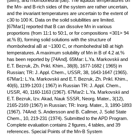
(bMn), and rhombohedral (bB). The liquidus temperatures on
the Mn- and B-rich sides of the system are rather uncertain,
КОНТАКТЫ
and the invariant temperatures are uncertain to the extent of
с30 to 100 K. Data on the solid solubilities are limited.
[67Mar1] reported that B can dissolve Mn in various
proportions (from 11:1 to 50:1, or for compositions <301> 94
at.% B), forming solid solutions with the structure of
rhombohedral aB at ~1300 C, or rhombohedral bB at high
temperatures. A maximum solubility of Mn in B of 4.2 at.%
has been reported by [74And]. 65Mar: L.Ya. Markovskii and
E.T. Bezruk, Zh. Prikl. Khim., 38(8), 1677-1682 ( 1965) in
Russian; TR: J. Appl. Chem., USSR, 38, 1643-1647 (1965).
67Mar1: L.Ya. Markovskii and E.T. Bezruk, Zh. Prikl. Khim.,
40(6), 1199-1203 ( 1967) in Russian TR: J. Appl. Chem.,
USSR, 40, 1160-1163 (1967). 67Mar2: L.Ya. Markovskii and
E.T. Bezruk, Izv. Akad, Nauk SSSR, Neorg. Mater., 3(12),
2165-2169 (1967) in Russian; TR: Inorg. Mater., 3, 1890-1893
(1967). 74And: S. Andersson and B. Callmer, J. Solid State
Chem., 10, 219-231 (1974). Submitted to the APD Program.
Complete evaluation contains 2 figures, 4 tables, and 39
references. Special Points of the Mn-B System