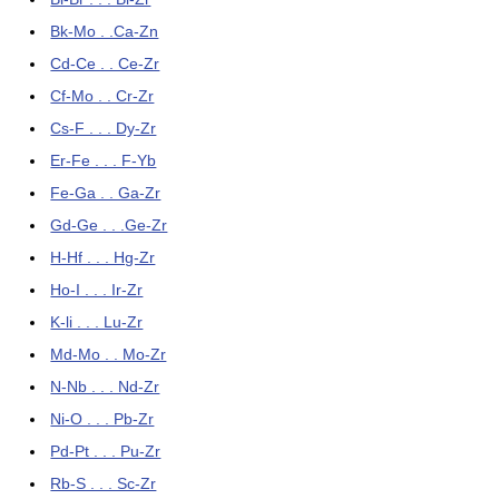
Bk-Mo . .Ca-Zn
Cd-Ce . . Ce-Zr
Cf-Mo . . Cr-Zr
Cs-F . . . Dy-Zr
Er-Fe . . . F-Yb
Fe-Ga . . Ga-Zr
Gd-Ge . . .Ge-Zr
H-Hf . . . Hg-Zr
Ho-I . . . Ir-Zr
K-li . . . Lu-Zr
Md-Mo . . Mo-Zr
N-Nb . . . Nd-Zr
Ni-O . . . Pb-Zr
Pd-Pt . . . Pu-Zr
Rb-S . . . Sc-Zr