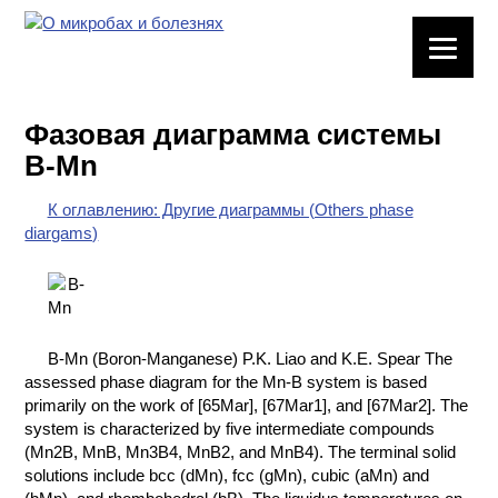
ЛАБОРАТОРНОЕ
ОБОРУДОВАНИЕ
Фазовая диаграмма системы
ХИМИЧЕСКАЯ
B-Mn
ПОСУДА
К оглавлению: Другие диаграммы (Others phase
ВРЕДНЫЕ
diargams)
ФАКТОРЫ
МЕТОДЫ
ПРАКТИЧЕСКОЙ
ХИМИИ
B-Mn (Boron-Manganese) P.K. Liao and K.E. Spear The
assessed phase diagram for the Mn-B system is based
ХИМИЯ НА
primarily on the work of [65Mar], [67Mar1], and [67Mar2]. The
ПРОИЗВОДСТВЕ
system is characterized by five intermediate compounds
И ХИМИЧЕСКАЯ
(Mn2B, MnB, Mn3B4, MnB2, and MnB4). The terminal solid
ТЕХНОЛОГИЯ
solutions include bcc (dMn), fcc (gMn), cubic (aMn) and