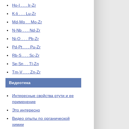
Ho-I . . . Ir-Zr
K-li . . . Lu-Zr
Md-Mo . . Mo-Zr
N-Nb . . . Nd-Zr
Ni-O . . . Pb-Zr
Pd-Pt . . . Pu-Zr
Rb-S . . . Sc-Zr
Se-Sn . . Tl-Zn
Tm-V . . . Zn-Zr
Видеотека
Интересные свойства ртути и ее
применение
Это интересно
Видео опыты по органической
химии