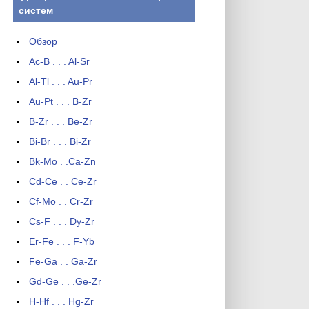
систем
Обзор
Ac-B . . . Al-Sr
Al-Tl . . . Au-Pr
Au-Pt . . . B-Zr
B-Zr . . . Be-Zr
Bi-Br . . . Bi-Zr
Bk-Mo . .Ca-Zn
Cd-Ce . . Ce-Zr
Cf-Mo . . Cr-Zr
Cs-F . . . Dy-Zr
Er-Fe . . . F-Yb
Fe-Ga . . Ga-Zr
Gd-Ge . . .Ge-Zr
H-Hf . . . Hg-Zr