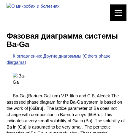
ЛАБОРАТОРНОЕ
ОБОРУДОВАНИЕ
Фазовая диаграмма системы
ХИМИЧЕСКАЯ
Ba-Ga
ПОСУДА
К оглавлению: Другие диаграммы (Others phase
ВРЕДНЫЕ
diargams)
ФАКТОРЫ
МЕТОДЫ
ПРАКТИЧЕСКОЙ
ХИМИИ
Ba-Ga (Barium-Gallium) V.P. Itkin and C.B. Alcock The
assessed phase diagram for the Ba-Ga system is based on
ХИМИЯ НА
the work of [66Bru] . The lattice parameter of Ba does not
ПРОИЗВОДСТВЕ
change with composition in Ba-rich alloys [66Bru]. This
И ХИМИЧЕСКАЯ
indicates a very small solubility of Ga in (Ba). The solubility of
ТЕХНОЛОГИЯ
Ba in (Ga) is assumed to be very small. The peritectic