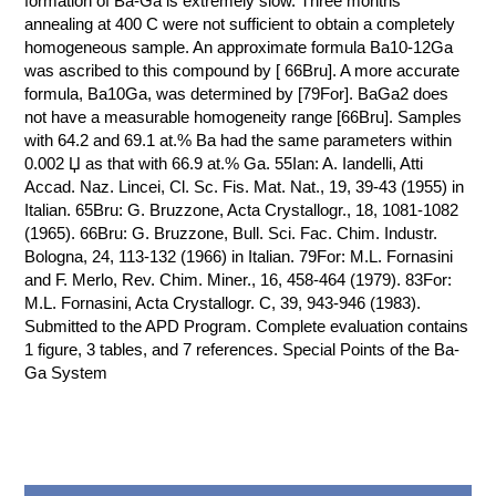
formation of Ba-Ga is extremely slow. Three months'
annealing at 400 C were not sufficient to obtain a completely
КОНТАКТЫ
homogeneous sample. An approximate formula Ba10-12Ga
was ascribed to this compound by [ 66Bru]. A more accurate
formula, Ba10Ga, was determined by [79For]. BaGa2 does
not have a measurable homogeneity range [66Bru]. Samples
with 64.2 and 69.1 at.% Ba had the same parameters within
0.002 Џ as that with 66.9 at.% Ga. 55Ian: A. Iandelli, Atti
Accad. Naz. Lincei, Cl. Sc. Fis. Mat. Nat., 19, 39-43 (1955) in
Italian. 65Bru: G. Bruzzone, Acta Crystallogr., 18, 1081-1082
(1965). 66Bru: G. Bruzzone, Bull. Sci. Fac. Chim. Industr.
Bologna, 24, 113-132 (1966) in Italian. 79For: M.L. Fornasini
and F. Merlo, Rev. Chim. Miner., 16, 458-464 (1979). 83For:
M.L. Fornasini, Acta Crystallogr. C, 39, 943-946 (1983).
Submitted to the APD Program. Complete evaluation contains
1 figure, 3 tables, and 7 references. Special Points of the Ba-
Ga System