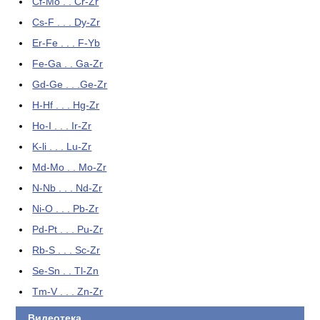
Cf-Mo . . Cr-Zr
Cs-F . . . Dy-Zr
Er-Fe . . . F-Yb
Fe-Ga . . Ga-Zr
Gd-Ge . . .Ge-Zr
H-Hf . . . Hg-Zr
Ho-I . . . Ir-Zr
K-li . . . Lu-Zr
Md-Mo . . Mo-Zr
N-Nb . . . Nd-Zr
Ni-O . . . Pb-Zr
Pd-Pt . . . Pu-Zr
Rb-S . . . Sc-Zr
Se-Sn . . Tl-Zn
Tm-V . . . Zn-Zr
Видеотека