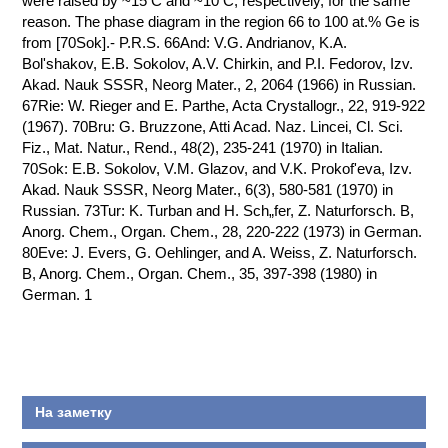
were raised by ~15 C and ~10 C, respectively, for the same
reason. The phase diagram in the region 66 to 100 at.% Ge is
КОНТАКТЫ
from [70Sok].- P.R.S. 66And: V.G. Andrianov, K.A.
Bol'shakov, E.B. Sokolov, A.V. Chirkin, and P.I. Fedorov, Izv.
Akad. Nauk SSSR, Neorg Mater., 2, 2064 (1966) in Russian.
67Rie: W. Rieger and E. Parthe, Acta Crystallogr., 22, 919-922
(1967). 70Bru: G. Bruzzone, Atti Acad. Naz. Lincei, Cl. Sci.
Fiz., Mat. Natur., Rend., 48(2), 235-241 (1970) in Italian.
70Sok: E.B. Sokolov, V.M. Glazov, and V.K. Prokof'eva, Izv.
Akad. Nauk SSSR, Neorg Mater., 6(3), 580-581 (1970) in
Russian. 73Tur: K. Turban and H. Sch„fer, Z. Naturforsch. B,
Anorg. Chem., Organ. Chem., 28, 220-222 (1973) in German.
80Eve: J. Evers, G. Oehlinger, and A. Weiss, Z. Naturforsch.
B, Anorg. Chem., Organ. Chem., 35, 397-398 (1980) in
German. 1
На заметку