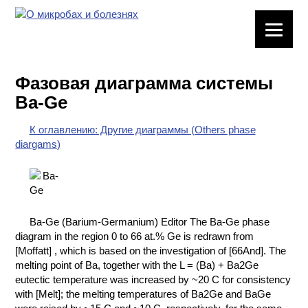
ЛАБОРАТОРНОЕ
ОБОРУДОВАНИЕ
Фазовая диаграмма системы
ХИМИЧЕСКАЯ
Ba-Ge
ПОСУДА
К оглавлению: Другие диаграммы (Others phase
ВРЕДНЫЕ
diargams)
ФАКТОРЫ
МЕТОДЫ
ПРАКТИЧЕСКОЙ
ХИМИИ
Ba-Ge (Barium-Germanium) Editor The Ba-Ge phase
diagram in the region 0 to 66 at.% Ge is redrawn from
ХИМИЯ НА
[Moffatt] , which is based on the investigation of [66And]. The
ПРОИЗВОДСТВЕ
melting point of Ba, together with the L = (Ba) + Ba2Ge
И ХИМИЧЕСКАЯ
eutectic temperature was increased by ~20 C for consistency
ТЕХНОЛОГИЯ
with [Melt]; the melting temperatures of Ba2Ge and BaGe