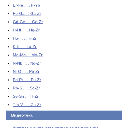
Er-Fe . . . F-Yb
Fe-Ga . . Ga-Zr
Gd-Ge . . .Ge-Zr
H-Hf . . . Hg-Zr
Ho-I . . . Ir-Zr
K-li . . . Lu-Zr
Md-Mo . . Mo-Zr
N-Nb . . . Nd-Zr
Ni-O . . . Pb-Zr
Pd-Pt . . . Pu-Zr
Rb-S . . . Sc-Zr
Se-Sn . . Tl-Zn
Tm-V . . . Zn-Zr
Видеотека