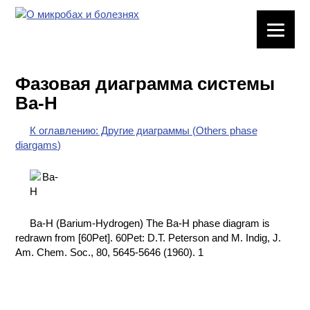
ЛАБОРАТОРНОЕ
ОБОРУДОВАНИЕ
Фазовая диаграмма системы
ХИМИЧЕСКАЯ
Ba-H
ПОСУДА
К оглавлению: Другие диаграммы (Others phase
ВРЕДНЫЕ
diargams)
ФАКТОРЫ
МЕТОДЫ
ПРАКТИЧЕСКОЙ
ХИМИИ
Ba-H (Barium-Hydrogen) The Ba-H phase diagram is
redrawn from [60Pet]. 60Pet: D.T. Peterson and M. Indig, J.
ХИМИЯ НА
Am. Chem. Soc., 80, 5645-5646 (1960). 1
ПРОИЗВОДСТВЕ
И ХИМИЧЕСКАЯ
ТЕХНОЛОГИЯ