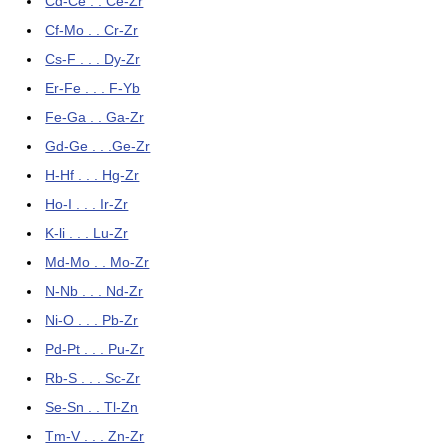
Cd-Ce . . Ce-Zr
Cf-Mo . . Cr-Zr
Cs-F . . . Dy-Zr
Er-Fe . . . F-Yb
Fe-Ga . . Ga-Zr
Gd-Ge . . .Ge-Zr
H-Hf . . . Hg-Zr
Ho-I . . . Ir-Zr
K-li . . . Lu-Zr
Md-Mo . . Mo-Zr
N-Nb . . . Nd-Zr
Ni-O . . . Pb-Zr
Pd-Pt . . . Pu-Zr
Rb-S . . . Sc-Zr
Se-Sn . . Tl-Zn
Tm-V . . . Zn-Zr