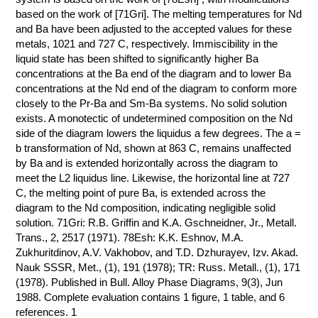
ПРОИЗВОДСТВЕ
based on the work of [71Gri]. The melting temperatures for Nd
И ХИМИЧЕСКАЯ
and Ba have been adjusted to the accepted values for these
ТЕХНОЛОГИЯ
metals, 1021 and 727 C, respectively. Immiscibility in the
liquid state has been shifted to significantly higher Ba
concentrations at the Ba end of the diagram and to lower Ba
КОНТАКТЫ
concentrations at the Nd end of the diagram to conform more
closely to the Pr-Ba and Sm-Ba systems. No solid solution
exists. A monotectic of undetermined composition on the Nd
side of the diagram lowers the liquidus a few degrees. The a =
b transformation of Nd, shown at 863 C, remains unaffected
by Ba and is extended horizontally across the diagram to
meet the L2 liquidus line. Likewise, the horizontal line at 727
C, the melting point of pure Ba, is extended across the
diagram to the Nd composition, indicating negligible solid
solution. 71Gri: R.B. Griffin and K.A. Gschneidner, Jr., Metall.
Trans., 2, 2517 (1971). 78Esh: K.K. Eshnov, M.A.
Zukhuritdinov, A.V. Vakhobov, and T.D. Dzhurayev, Izv. Akad.
Nauk SSSR, Met., (1), 191 (1978); TR: Russ. Metall., (1), 171
(1978). Published in Bull. Alloy Phase Diagrams, 9(3), Jun
1988. Complete evaluation contains 1 figure, 1 table, and 6
references. 1