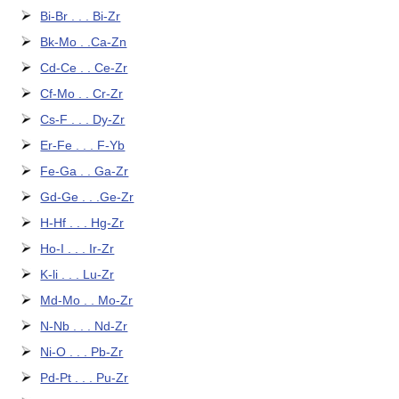
Bi-Br . . . Bi-Zr
Bk-Mo . .Ca-Zn
Cd-Ce . . Ce-Zr
Cf-Mo . . Cr-Zr
Cs-F . . . Dy-Zr
Er-Fe . . . F-Yb
Fe-Ga . . Ga-Zr
Gd-Ge . . .Ge-Zr
H-Hf . . . Hg-Zr
Ho-I . . . Ir-Zr
K-li . . . Lu-Zr
Md-Mo . . Mo-Zr
N-Nb . . . Nd-Zr
Ni-O . . . Pb-Zr
Pd-Pt . . . Pu-Zr