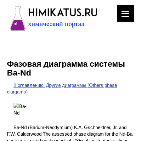
ЛАБОРАТОРНОЕ
ОБОРУДОВАНИЕ
Фазовая диаграмма системы
ХИМИЧЕСКАЯ
Ba-Nd
ПОСУДА
К оглавлению: Другие диаграммы (Others phase
ВРЕДНЫЕ
diargams)
ФАКТОРЫ
МЕТОДЫ
ПРАКТИЧЕСКОЙ
ХИМИИ
Ba-Nd (Barium-Neodymium) K.A. Gschneidner, Jr. and
F.W. Calderwood The assessed phase diagram for the Nd-Ba
ХИМИЯ НА
system is based on the work of [78Esh] , with modifications