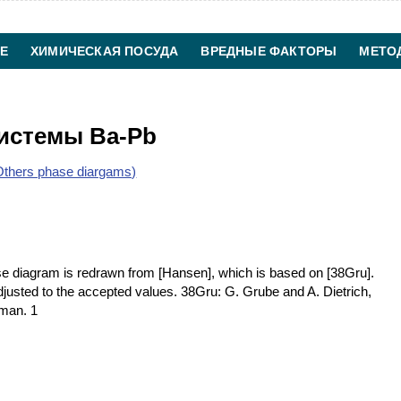
Е
ХИМИЧЕСКАЯ ПОСУДА
ВРЕДНЫЕ ФАКТОРЫ
МЕТО
ХИМИЧЕСКАЯ ТЕХНОЛОГИЯ
КОНТАКТЫ
истемы Ba-Pb
thers phase diargams)
 diagram is redrawn from [Hansen], which is based on [38Gru].
djusted to the accepted values. 38Gru: G. Grube and A. Dietrich,
rman. 1