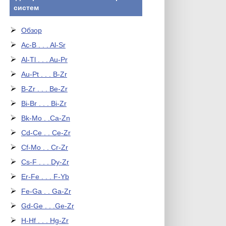
систем
Обзор
Ac-B . . . Al-Sr
Al-Tl . . . Au-Pr
Au-Pt . . . B-Zr
B-Zr . . . Be-Zr
Bi-Br . . . Bi-Zr
Bk-Mo . .Ca-Zn
Cd-Ce . . Ce-Zr
Cf-Mo . . Cr-Zr
Cs-F . . . Dy-Zr
Er-Fe . . . F-Yb
Fe-Ga . . Ga-Zr
Gd-Ge . . .Ge-Zr
H-Hf . . . Hg-Zr