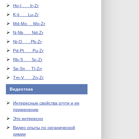
Ho-I . . . Ir-Zr
K-li . . . Lu-Zr
Md-Mo . . Mo-Zr
N-Nb . . . Nd-Zr
Ni-O . . . Pb-Zr
Pd-Pt . . . Pu-Zr
Rb-S . . . Sc-Zr
Se-Sn . . Tl-Zn
Tm-V . . . Zn-Zr
Видеотека
Интересные свойства ртути и ее
применение
Это интересно
Видео опыты по органической
химии