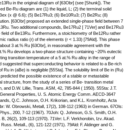
Be13Ru in the original diagram of [63Obr] (see [Shunk]). The
ed Be-Ru diagram are (1) the liquid, L; (2) the terminal solid
 Bex (x @ 6.6); (5) Be17Ru3; (6) Be10Ru3; (7) Be2Ru; (8)
lution. [63Obr] proposed an extended single-phase field between 7
Be13Ru. Two additional compounds, Be17Ru2 [ 71Ver] and Be17Ru3
field of Be13Ru. Furthermore, a stoichiometry of Be12Ru rather
c radius ratio (r) of the elements (r < 1.33) [79Ald]. This phase
at about 3 at.% Ru [63Obr], in reasonable agreement with the
1 at.% Ru develops a two-phase structure containing ~20% eutectic
ng transition temperature of a 5 at.% Ru alloy in the range of
d suggested that superconducting behavior is related to a Be-rich
u in (aBe) is negligible [55Sta]. The solubility limit of Be in (Ru)
 predicted the possible existence of a stable or metastable
structure, from the study of a series of Be- transition metal
and D.W. Lillie, Trans. ASM, 42, 785-844 ( 1950). 55Sta: J.T.
I, General Properties, U. S. Atomic Energy Comm. AECD-3647
 Sands, Q.C. Johnson, O.H. Krikorian, and K.L. Kromholtz, Acta
Obr: W. Obrowski, Metall, 17(2), 108-112 (1963) in German. 67Ols:
. Phys., 200, 7-12 (1967). 70Joh: Q. Johnson, G.S. Smith, O.H.
 B, 26(2), 109-113 (1970). 71Ver: L.F. Verkhorobin, Izv. Akad.
uss. Metall., (6), 121-122 (1971). 79Ald: F. Aldinger and G.