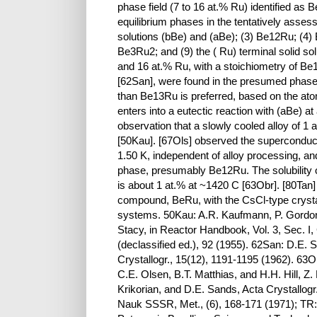
phase field (7 to 16 at.% Ru) identified as 
equilibrium phases in the tentatively assess
solutions (bBe) and (aBe); (3) Be12Ru; (4)
Be3Ru2; and (9) the ( Ru) terminal solid so
and 16 at.% Ru, with a stoichiometry of 
[62San], were found in the presumed phase 
than Be13Ru is preferred, based on the atomi
enters into a eutectic reaction with (aBe) 
observation that a slowly cooled alloy of 
[50Kau]. [67Ols] observed the superconducti
1.50 K, independent of alloy processing, an
phase, presumably Be12Ru. The solubility of R
is about 1 at.% at ~1420 C [63Obr]. [80Tan]
compound, BeRu, with the CsCl-type crystal 
systems. 50Kau: A.R. Kaufmann, P. Gordon, 
Stacy, in Reactor Handbook, Vol. 3, Sec. 
(declassified ed.), 92 (1955). 62San: D.E.
Crystallogr., 15(12), 1191-1195 (1962). 63
C.E. Olsen, B.T. Matthias, and H.H. Hill, Z
Krikorian, and D.E. Sands, Acta Crystallogr.
Nauk SSSR, Met., (6), 168-171 (1971); TR: R