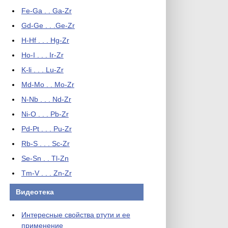
Fe-Ga . . Ga-Zr
Gd-Ge . . .Ge-Zr
H-Hf . . . Hg-Zr
Ho-I . . . Ir-Zr
K-li . . . Lu-Zr
Md-Mo . . Mo-Zr
N-Nb . . . Nd-Zr
Ni-O . . . Pb-Zr
Pd-Pt . . . Pu-Zr
Rb-S . . . Sc-Zr
Se-Sn . . Tl-Zn
Tm-V . . . Zn-Zr
Видеотека
Интересные свойства ртути и ее
применение