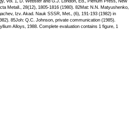
gy, Vol. 1, D. Webster and G.J. London, Ed., Plenum Press, New
Acta Metall., 28(12), 1805-1816 (1980). 82Mat: N.N. Matyushenko,
gachev, Izv. Akad. Nauk SSSR, Met., (6), 191-193 (1982) in
1982). 85Joh: Q.C. Johnson, private communication (1985).
llium Alloys, 1988. Complete evaluation contains 1 figure, 1