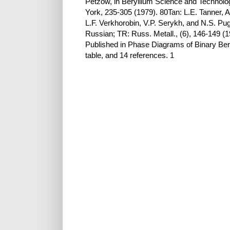
Petzow, in Beryllium Science and Technolo
York, 235-305 (1979). 80Tan: L.E. Tanner, 
L.F. Verkhorobin, V.P. Serykh, and N.S. Pu
Russian; TR: Russ. Metall., (6), 146-149 (
Published in Phase Diagrams of Binary Bery
table, and 14 references. 1