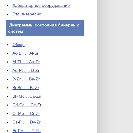
Лабораторное оборудование
Это интересно
Диаграммы состояния бинарных
систем
Обзор
Ac-B . . . Al-Sr
Al-Tl . . . Au-Pr
Au-Pt . . . B-Zr
B-Zr . . . Be-Zr
Bi-Br . . . Bi-Zr
Bk-Mo . .Ca-Zn
Cd-Ce . . Ce-Zr
Cf-Mo . . Cr-Zr
Cs-F . . . Dy-Zr
Er-Fe . . . F-Yb