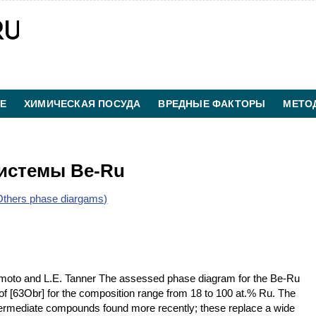
Е
ХИМИЧЕСКАЯ ПОСУДА
ВРЕДНЫЕ ФАКТОРЫ
МЕТО
ХИМИЧЕСКАЯ ТЕХНОЛОГИЯ
КОНТАКТЫ
истемы Be-Ru
thers phase diargams)
moto and L.E. Tanner The assessed phase diagram for the Be-Ru
f [63Obr] for the composition range from 18 to 100 at.% Ru. The
ntermediate compounds found more recently; these replace a wide