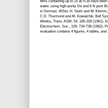
films containing up to 25 at.% Bi have been
water, using high-purity Ge and 6 N pure Bi
in German. 40Sto: H. Stohr and W. Klemm, 
C.D. Thurmond and M. Kowalchik, Bell Sys.
Weeks, Trans. ASM, 54, 185-200 (1961). 62T
Electrochem. Soc., 109, 734-738 (1962). Pu
evaluation contains 4 figures, 4 tables, and