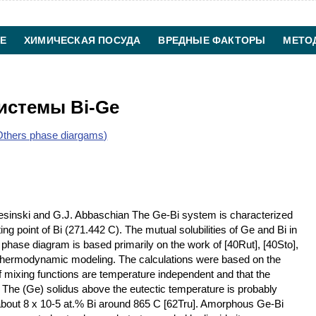
Е
ХИМИЧЕСКАЯ ПОСУДА
ВРЕДНЫЕ ФАКТОРЫ
МЕТО
ХИМИЧЕСКАЯ ТЕХНОЛОГИЯ
КОНТАКТЫ
истемы Bi-Ge
thers phase diargams)
inski and G.J. Abbaschian The Ge-Bi system is characterized
ing point of Bi (271.442 C). The mutual solubilities of Ge and Bi in
 phase diagram is based primarily on the work of [40Rut], [40Sto],
thermodynamic modeling. The calculations were based on the
f mixing functions are temperature independent and that the
il. The (Ge) solidus above the eutectic temperature is probably
 about 8 x 10-5 at.% Bi around 865 C [62Tru]. Amorphous Ge-Bi