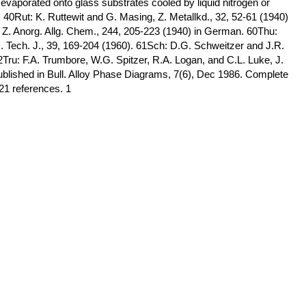
 evaporated onto glass substrates cooled by liquid nitrogen or
. 40Rut: K. Ruttewit and G. Masing, Z. Metallkd., 32, 52-61 (1940)
Z. Anorg. Allg. Chem., 244, 205-223 (1940) in German. 60Thu:
 Tech. J., 39, 169-204 (1960). 61Sch: D.G. Schweitzer and J.R.
ru: F.A. Trumbore, W.G. Spitzer, R.A. Logan, and C.L. Luke, J.
blished in Bull. Alloy Phase Diagrams, 7(6), Dec 1986. Complete
 21 references. 1