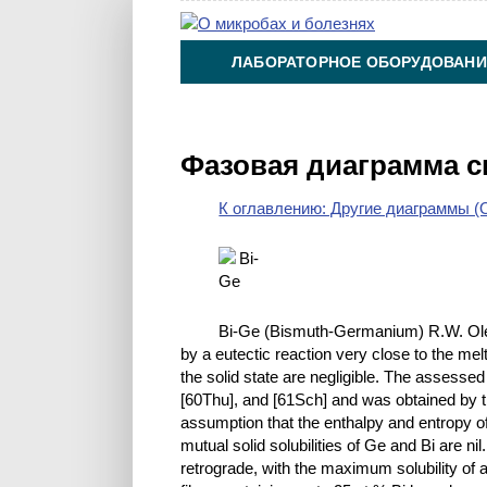
ЛАБОРАТОРНОЕ ОБОРУДОВАНИ
ХИМИЯ НА ПРОИЗВОДСТВЕ И 
Фазовая диаграмма с
К оглавлению: Другие диаграммы (O
Bi-Ge (Bismuth-Germanium) R.W. Oles
by a eutectic reaction very close to the melt
the solid state are negligible. The assessed
[60Thu], and [61Sch] and was obtained by 
assumption that the enthalpy and entropy o
mutual solid solubilities of Ge and Bi are n
retrograde, with the maximum solubility of