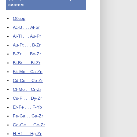
систем
Обзор
Ac-B . . . Al-Sr
Al-Tl . . . Au-Pr
Au-Pt . . . B-Zr
B-Zr . . . Be-Zr
Bi-Br . . . Bi-Zr
Bk-Mo . .Ca-Zn
Cd-Ce . . Ce-Zr
Cf-Mo . . Cr-Zr
Cs-F . . . Dy-Zr
Er-Fe . . . F-Yb
Fe-Ga . . Ga-Zr
Gd-Ge . . .Ge-Zr
H-Hf . . . Hg-Zr