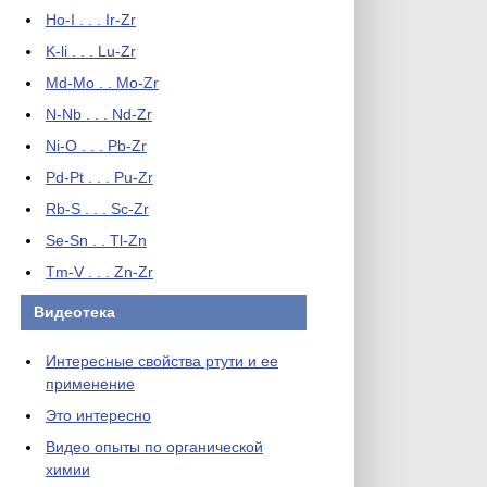
Ho-I . . . Ir-Zr
K-li . . . Lu-Zr
Md-Mo . . Mo-Zr
N-Nb . . . Nd-Zr
Ni-O . . . Pb-Zr
Pd-Pt . . . Pu-Zr
Rb-S . . . Sc-Zr
Se-Sn . . Tl-Zn
Tm-V . . . Zn-Zr
Видеотека
Интересные свойства ртути и ее
применение
Это интересно
Видео опыты по органической
химии