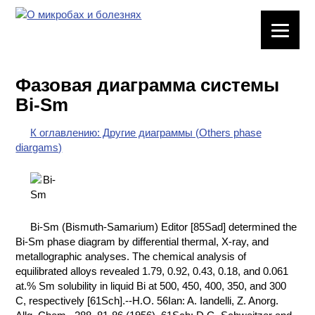
ЛАБОРАТОРНОЕ
ОБОРУДОВАНИЕ
Фазовая диаграмма системы
ХИМИЧЕСКАЯ
Bi-Sm
ПОСУДА
К оглавлению: Другие диаграммы (Others phase
ВРЕДНЫЕ
diargams)
ФАКТОРЫ
МЕТОДЫ
ПРАКТИЧЕСКОЙ
ХИМИИ
Bi-Sm (Bismuth-Samarium) Editor [85Sad] determined the
Bi-Sm phase diagram by differential thermal, X-ray, and
ХИМИЯ НА
metallographic analyses. The chemical analysis of
ПРОИЗВОДСТВЕ
equilibrated alloys revealed 1.79, 0.92, 0.43, 0.18, and 0.061
И ХИМИЧЕСКАЯ
at.% Sm solubility in liquid Bi at 500, 450, 400, 350, and 300
ТЕХНОЛОГИЯ
C, respectively [61Sch].--H.O. 56Ian: A. Iandelli, Z. Anorg.