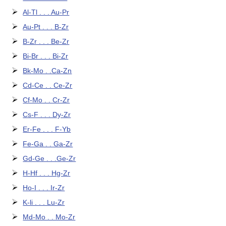
Al-Tl . . . Au-Pr
Au-Pt . . . B-Zr
B-Zr . . . Be-Zr
Bi-Br . . . Bi-Zr
Bk-Mo . .Ca-Zn
Cd-Ce . . Ce-Zr
Cf-Mo . . Cr-Zr
Cs-F . . . Dy-Zr
Er-Fe . . . F-Yb
Fe-Ga . . Ga-Zr
Gd-Ge . . .Ge-Zr
H-Hf . . . Hg-Zr
Ho-I . . . Ir-Zr
K-li . . . Lu-Zr
Md-Mo . . Mo-Zr